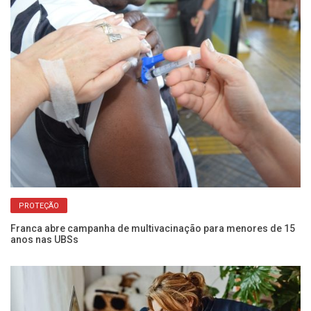
PROTEÇÃO
Franca abre campanha de multivacinação para menores de 15
Ga
anos nas UBSs
po