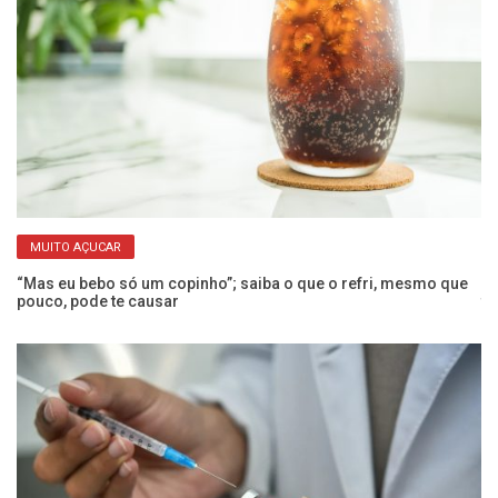
MUITO AÇUCAR
 a
“Mas eu bebo só um copinho”; saiba o que o refri, mesmo que
Co
pouco, pode te causar
t