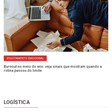
ESGOTAMENTO EMOCIONAL
ão
Burnout no meio do ano: veja sinais que mostram quando a
Pa
rotina passou do limite
de
LOGÍSTICA