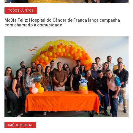
TODOS JUNTOS
em
McDia Feliz: Hospital do Câncer de Franca lança campanha
Mé
com chamado à comunidade
so
SAÚDE MENTAL