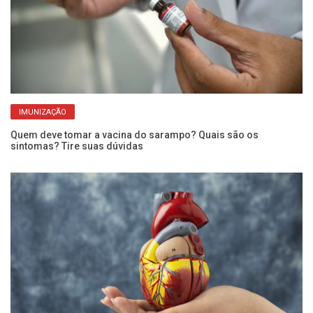
IMUNIZAÇÃO
Quem deve tomar a vacina do sarampo? Quais são os
Pe
sintomas? Tire suas dúvidas
ba