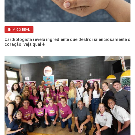
INIMIGO REAL
e
Cardiologista revela ingrediente que destrói silenciosamente o
Pr
coração; veja qual é
d