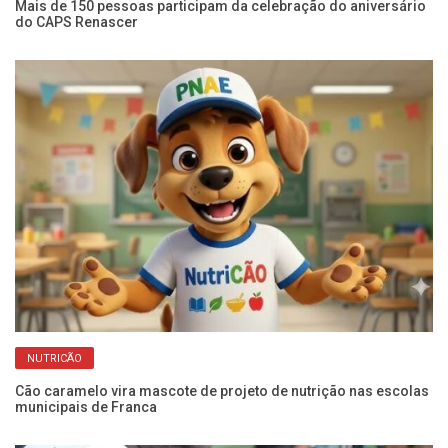
Mais de 150 pessoas participam da celebração do aniversário
Se
do CAPS Renascer
ca
NUTRICÃO
Cão caramelo vira mascote de projeto de nutrição nas escolas
Fr
municipais de Franca
pr