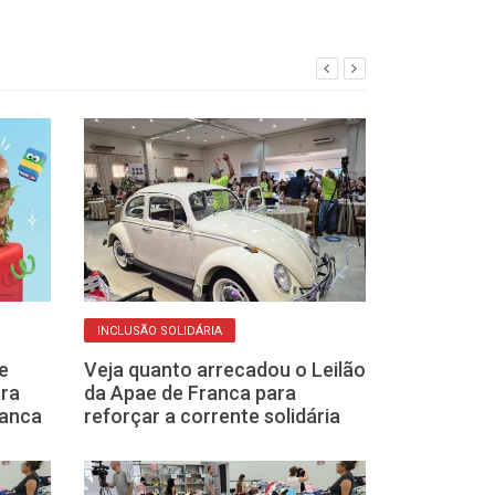
INCLUSÃO SOLIDÁRIA
NATAL FRATERNO
e
Veja quanto arrecadou o Leilão
A magia da sol
ara
da Apae de Franca para
como ações vo
ranca
reforçar a corrente solidária
transformam 
natalino