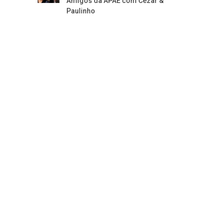
Amigos da APAE com Cezar &
Paulinho