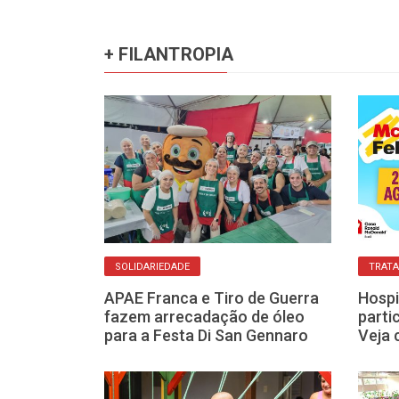
+ FILANTROPIA
SOLIDARIEDADE
TRAT
 que virou
APAE Franca e Tiro de Guerra
Hospi
 di San
fazem arrecadação de óleo
parti
 de Franca
para a Festa Di San Gennaro
Veja