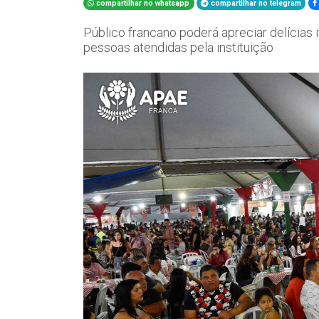
compartilhar no whatsapp
compartilhar no telegram
Público francano poderá apreciar delícias i
pessoas atendidas pela instituição