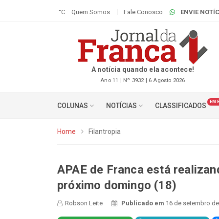
°C
Quem Somos
Fale Conosco
ENVIE NOTÍC
A notícia quando ela acontece!
Ano 11 | Nº 3932 | 6 Agosto 2026
EM 
COLUNAS
NOTÍCIAS
CLASSIFICADOS
Home
Filantropia
APAE de Franca está realizan
próximo domingo (18)
Robson Leite
Publicado em
16 de setembro de