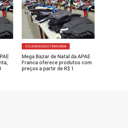
SOLIDARIEDADE FRANCANA
FESTA E SOLIDARIE
APAE
Mega Bazar de Natal da APAE
nta,
Franca oferece produtos com
APAE Franca m
1
preços a partir de R$ 1
San Gennaro 
com novidades