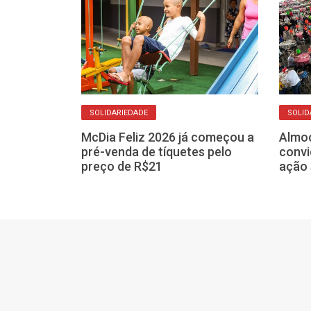
SOLIDARIEDADE
SOLID
McDia Feliz 2026 já começou a
Almoç
igna acontece
pré-venda de tíquetes pelo
convi
 de julho com
preço de R$21
ação 
 R$ 2,00