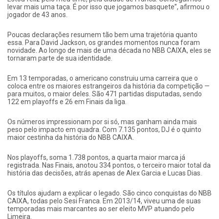
levar mais uma taça. É por isso que jogamos basquete”, afirmou o
jogador de 43 anos.
Poucas declarações resumem tão bem uma trajetória quanto
essa. Para David Jackson, os grandes momentos nunca foram
novidade. Ao longo de mais de uma década no NBB CAIXA, eles se
tornaram parte de sua identidade.
Em 13 temporadas, o americano construiu uma carreira que o
coloca entre os maiores estrangeiros da história da competição —
para muitos, o maior deles. São 471 partidas disputadas, sendo
122 em playoffs e 26 em Finais da liga.
Os números impressionam por si só, mas ganham ainda mais
peso pelo impacto em quadra. Com 7.135 pontos, DJ é o quinto
maior cestinha da história do NBB CAIXA.
Nos playoffs, soma 1.738 pontos, a quarta maior marca já
registrada. Nas Finais, anotou 334 pontos, o terceiro maior total da
história das decisões, atrás apenas de Alex Garcia e Lucas Dias.
Os títulos ajudam a explicar o legado. São cinco conquistas do NBB
CAIXA, todas pelo Sesi Franca. Em 2013/14, viveu uma de suas
temporadas mais marcantes ao ser eleito MVP atuando pelo
Limeira.