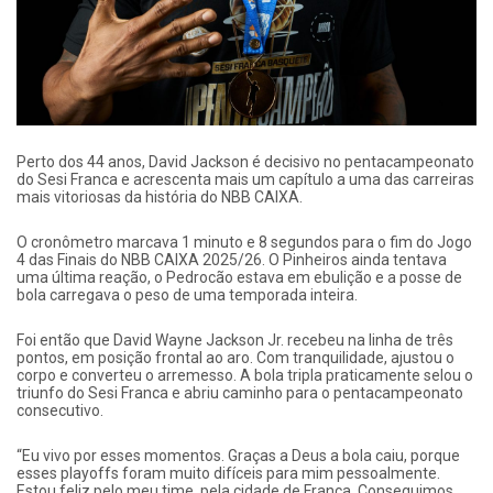
Perto dos 44 anos, David Jackson é decisivo no pentacampeonato
do Sesi Franca e acrescenta mais um capítulo a uma das carreiras
mais vitoriosas da história do NBB CAIXA.
O cronômetro marcava 1 minuto e 8 segundos para o fim do Jogo
4 das Finais do NBB CAIXA 2025/26. O Pinheiros ainda tentava
uma última reação, o Pedrocão estava em ebulição e a posse de
bola carregava o peso de uma temporada inteira.
Foi então que David Wayne Jackson Jr. recebeu na linha de três
pontos, em posição frontal ao aro. Com tranquilidade, ajustou o
corpo e converteu o arremesso. A bola tripla praticamente selou o
triunfo do Sesi Franca e abriu caminho para o pentacampeonato
consecutivo.
“Eu vivo por esses momentos. Graças a Deus a bola caiu, porque
esses playoffs foram muito difíceis para mim pessoalmente.
Estou feliz pelo meu time, pela cidade de Franca. Conseguimos