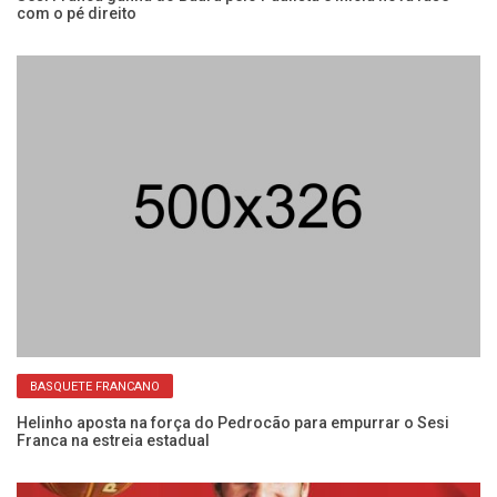
com o pé direito
co
BASQUETE FRANCANO
na
Helinho aposta na força do Pedrocão para empurrar o Sesi
Se
Franca na estreia estadual
ab