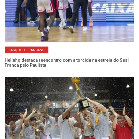
BASQUETE FRANCANO
Helinho destaca reencontro com a torcida na estreia do Sesi
An
Franca pelo Paulista
el
da
Mi
t