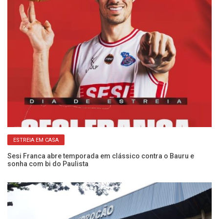
ESTREIA EM CASA
:
Sesi Franca abre temporada em clássico contra o Bauru e
Ca
sonha com bi do Paulista
Se