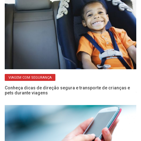
VIAGEM COM SEGURANÇA
Conheça dicas de direção segura e transporte de crianças e
O 
pets durante viagens
to