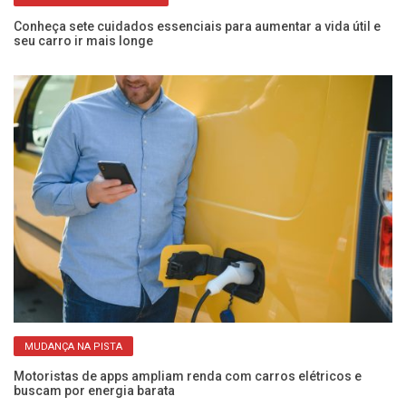
Conheça sete cuidados essenciais para aumentar a vida útil e
Go
seu carro ir mais longe
mo
MUDANÇA NA PISTA
Motoristas de apps ampliam renda com carros elétricos e
Co
buscam por energia barata
el