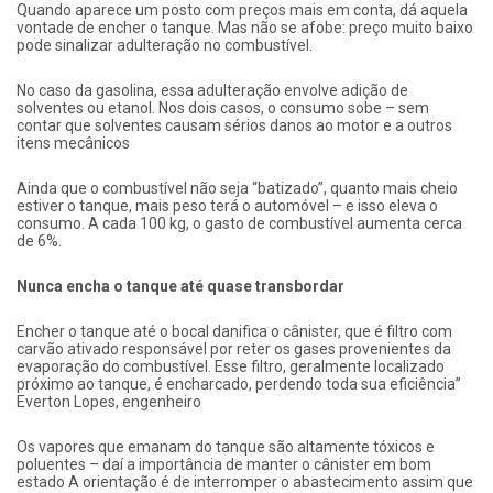
Quando aparece um posto com preços mais em conta, dá aquela
vontade de encher o tanque. Mas não se afobe: preço muito baixo
pode sinalizar adulteração no combustível.
No caso da gasolina, essa adulteração envolve adição de
solventes ou etanol. Nos dois casos, o consumo sobe – sem
contar que solventes causam sérios danos ao motor e a outros
itens mecânicos
Ainda que o combustível não seja “batizado”, quanto mais cheio
estiver o tanque, mais peso terá o automóvel – e isso eleva o
consumo. A cada 100 kg, o gasto de combustível aumenta cerca
de 6%.
Nunca encha o tanque até quase transbordar
Encher o tanque até o bocal danifica o cânister, que é filtro com
carvão ativado responsável por reter os gases provenientes da
evaporação do combustível. Esse filtro, geralmente localizado
próximo ao tanque, é encharcado, perdendo toda sua eficiência”
Everton Lopes, engenheiro
Os vapores que emanam do tanque são altamente tóxicos e
poluentes – daí a importância de manter o cânister em bom
estado A orientação é de interromper o abastecimento assim que