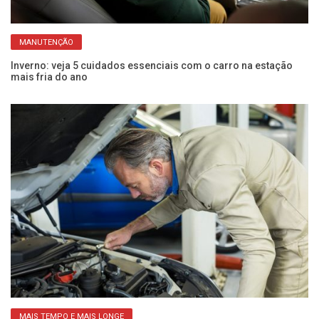
MANUTENÇÃO
Inverno: veja 5 cuidados essenciais com o carro na estação
Ca
mais fria do ano
ca
MAIS TEMPO E MAIS LONGE