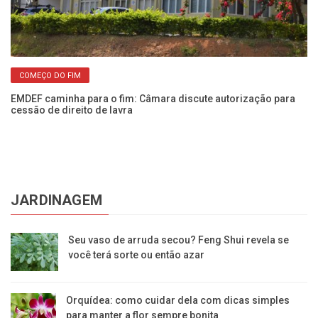
COMEÇO DO FIM
EMDEF caminha para o fim: Câmara discute autorização para
Ro
cessão de direito de lavra
do
JARDINAGEM
Seu vaso de arruda secou? Feng Shui revela se
você terá sorte ou então azar
Orquídea: como cuidar dela com dicas simples
para manter a flor sempre bonita