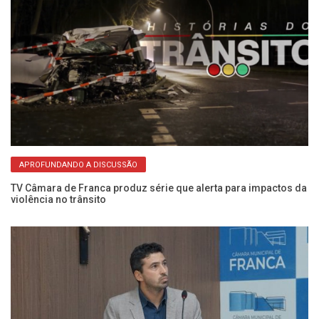
APROFUNDANDO A DISCUSSÃO
na
TV Câmara de Franca produz série que alerta para impactos da
Ve
violência no trânsito
e 