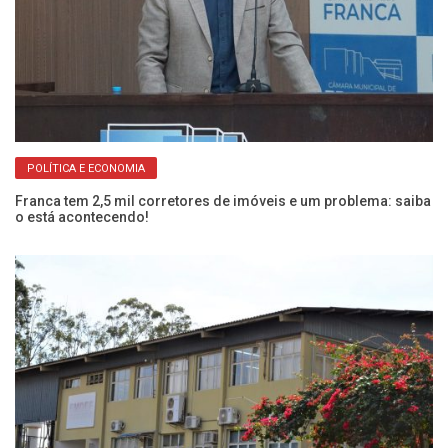
POLÍTICA E ECONOMIA
Franca tem 2,5 mil corretores de imóveis e um problema: saiba
Câ
o está acontecendo!
pr