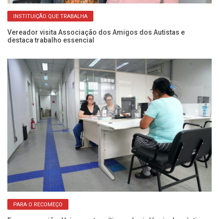
INSTITUIÇÃO QUE TRABALHA
do
Vereador visita Associação dos Amigos dos Autistas e
Pr
destaca trabalho essencial
Un
PARA O RECOMEÇO