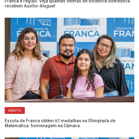
Franca e região: Veja quantas vítimas de violência doméstica
Câ
recebem Auxílio-Aluguel
vi
MÉRITO
Escola de Franca obtém 61 medalhas na Olimpíada de
Co
Matemática: homenagem na Câmara
vi