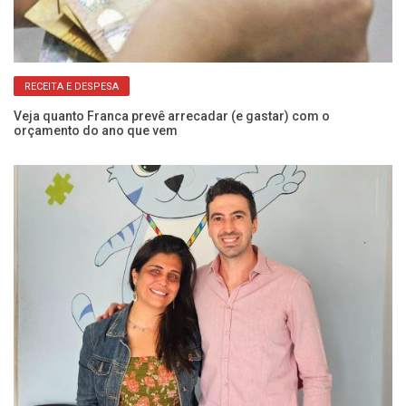
RECEITA E DESPESA
te
Veja quanto Franca prevê arrecadar (e gastar) com o
Pr
orçamento do ano que vem
em