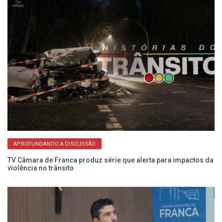
APROFUNDANDO A DISCUSSÃO
na
TV Câmara de Franca produz série que alerta para impactos da
Ve
violência no trânsito
e 