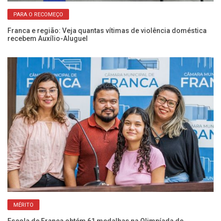
PARA O RECOMEÇO
Franca e região: Veja quantas vítimas de violência doméstica
Câ
recebem Auxílio-Aluguel
vi
MÉRITO
Escola de Franca obtém 61 medalhas na Olimpíada de
Co