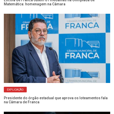
Matemática: homenagem na Câmara
vi
EXPLICAÇÃO
Presidente do órgão estadual que aprova os loteamentos fala
Câ
na Câmara de Franca
de