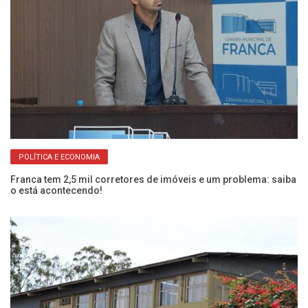
POLÍTICA E ECONOMIA
Franca tem 2,5 mil corretores de imóveis e um problema: saiba
Câ
o está acontecendo!
pr