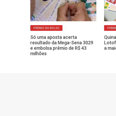
PRÊMIO NO BOLSO
PRÊMI
Só uma aposta acerta
Quina
orteios,
resultado da Mega-Sena 3029
Lotof
 pagar prêmio
e embolsa prêmio de R$ 43
a mai
s nesta terça
milhões