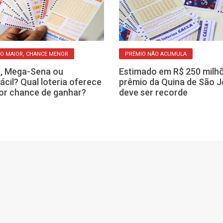
O MAIOR, CHANCE MENOR
PRÊMIO NÃO ACUMULA
, Mega-Sena ou
Estimado em R$ 250 milhõ
ácil? Qual loteria oferece
prêmio da Quina de São 
or chance de ganhar?
deve ser recorde