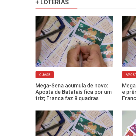
+ LOTERIAS
QUASE
APOST
urso 2.984:
Mega-Sena acumula de novo:
Mega
 quase leva o
Aposta de Batatais fica por um
e prê
o
triz; Franca faz 8 quadras
Franc