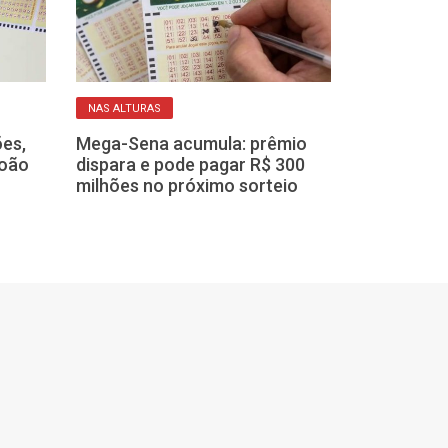
NAS ALTURAS
AMULETO
es,
Mega-Sena acumula: prêmio
João
dispara e pode pagar R$ 300
Números difíc
milhões no próximo sorteio
um apostador 
quadra no sor
Sena