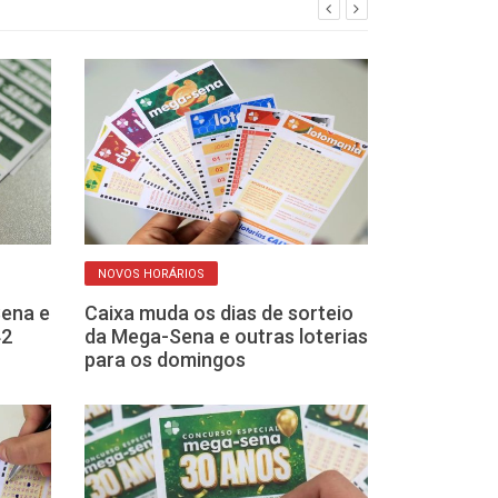
NOVOS HORÁRIOS
QUASE
ena e
Caixa muda os dias de sorteio
Sete apostas 
42
da Mega-Sena e outras loterias
acertam a qua
para os domingos
Sena que não 
principal