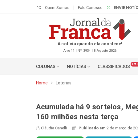
°C
Quem Somos
Fale Conosco
ENVIE NOTÍC
A notícia quando ela acontece!
Ano 11 | Nº 3934 | 8 Agosto 2026
EM 
COLUNAS
NOTÍCIAS
CLASSIFICADOS
Home
Loterias
Acumulada há 9 sorteios, Me
160 milhões nesta terça
Cláudia Canelli
Publicado em
2 de março de 20