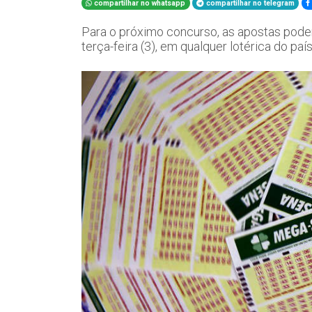
compartilhar no whatsapp
compartilhar no telegram
Para o próximo concurso, as apostas podem 
terça-feira (3), em qualquer lotérica do paí