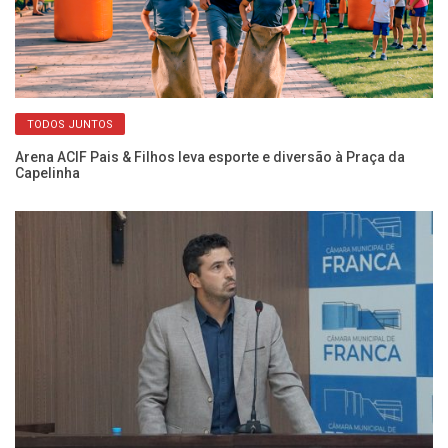
TODOS JUNTOS
a
Arena ACIF Pais & Filhos leva esporte e diversão à Praça da
In
Capelinha
gr