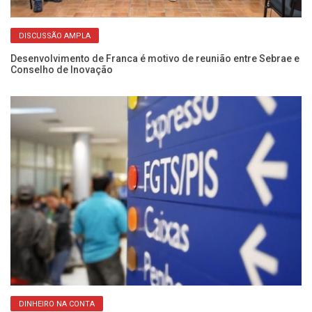
DISCUSSÃO AMPLA
Desenvolvimento de Franca é motivo de reunião entre Sebrae e
Es
Conselho de Inovação
vo
DINHEIRO NA CONTA