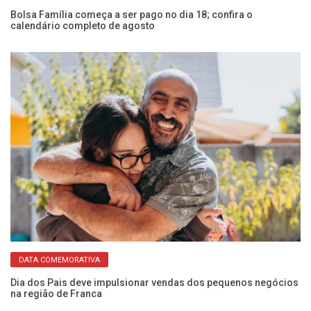
Bolsa Família começa a ser pago no dia 18; confira o
CP
calendário completo de agosto
Fr
DATA COMEMORATIVA
Dia dos Pais deve impulsionar vendas dos pequenos negócios
EM
na região de Franca
ce