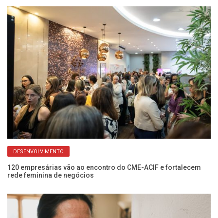
DESENVOLVIMENTO
o
120 empresárias vão ao encontro do CME-ACIF e fortalecem
Ap
rede feminina de negócios
pr