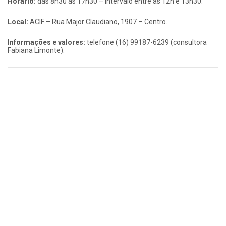
Horário:
das 8h30 às 17h30 – intervalo entre as 12h e 13h30.
Local:
ACIF – Rua Major Claudiano, 1907 – Centro.
Informações e valores:
telefone (16) 99187-6239 (consultora
Fabiana Limonte).