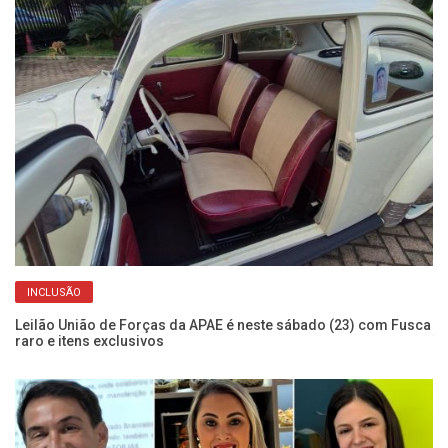
INCLUSÃO
m
Leilão União de Forças da APAE é neste sábado (23) com Fusca
Au
raro e itens exclusivos
T