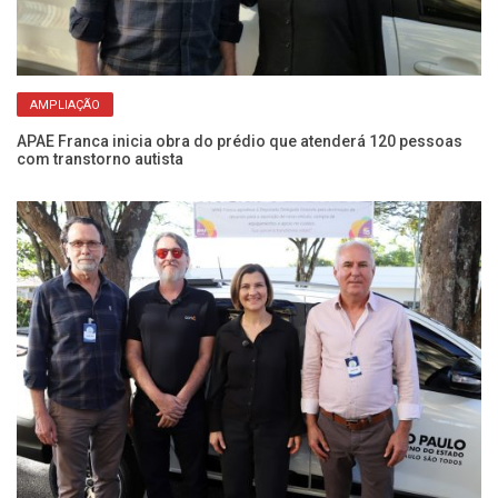
AMPLIAÇÃO
APAE Franca inicia obra do prédio que atenderá 120 pessoas
Le
com transtorno autista
qu