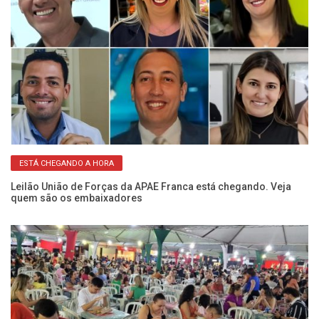
ESTÁ CHEGANDO A HORA
oa
Leilão União de Forças da APAE Franca está chegando. Veja
Co
quem são os embaixadores
pa