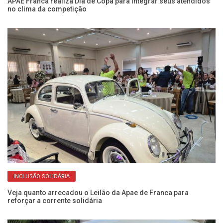
APAE Franca realiza Dia de Copa para integrar seus atendidos
Re
no clima da competição
P
INCLUSÃO SOLIDÁRIA
Veja quanto arrecadou o Leilão da Apae de Franca para
De
reforçar a corrente solidária
se