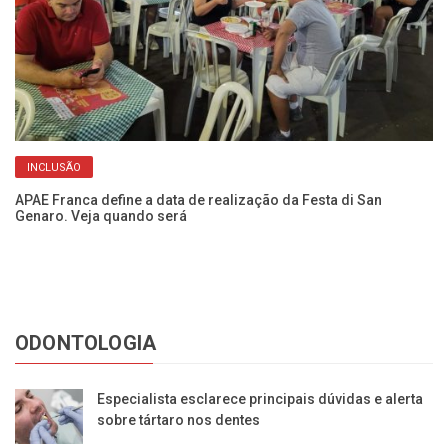
INCLUSÃO
ca
APAE Franca define a data de realização da Festa di San
Ve
Genaro. Veja quando será
se
ODONTOLOGIA
Especialista esclarece principais dúvidas e alerta
sobre tártaro nos dentes