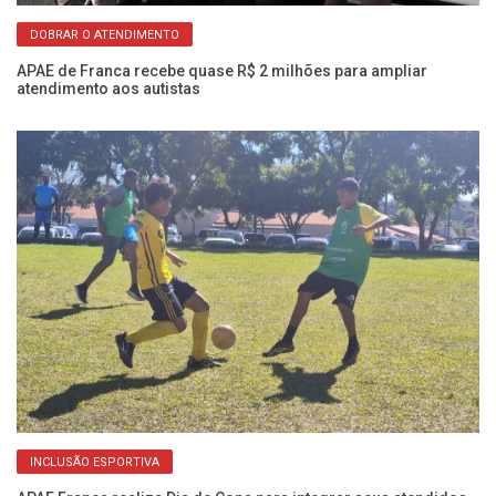
DOBRAR O ATENDIMENTO
rna
APAE de Franca recebe quase R$ 2 milhões para ampliar
AP
atendimento aos autistas
e 
INCLUSÃO ESPORTIVA