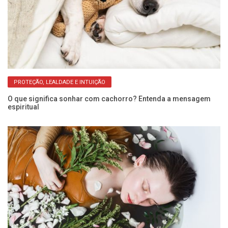
PROTEÇÃO, LEALDADE E INTUIÇÃO
O que significa sonhar com cachorro? Entenda a mensagem
So
espiritual
r