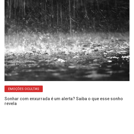
EMOÇÕES OCULTAS
r
Sonhar com enxurrada é um alerta? Saiba o que esse sonho
Co
revela
as