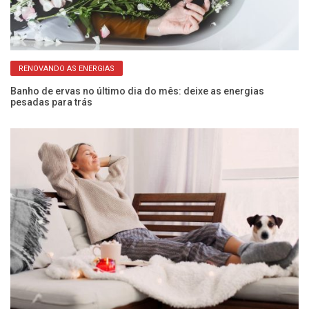
RENOVANDO AS ENERGIAS
Banho de ervas no último dia do mês: deixe as energias
Si
pesadas para trás
v