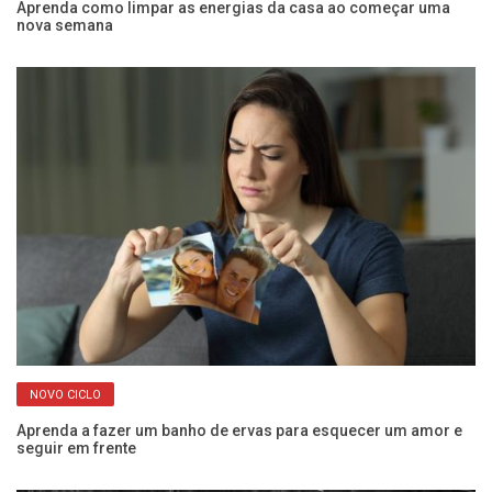
om
Aprenda como limpar as energias da casa ao começar uma
Su
nova semana
sá
NOVO CICLO
Aprenda a fazer um banho de ervas para esquecer um amor e
Ju
seguir em frente
n