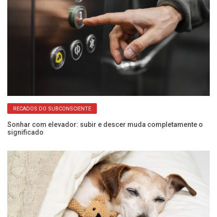
RECADOS DO SUBCONSCIENTE
Sonhar com elevador: subir e descer muda completamente o
Al
significado
p