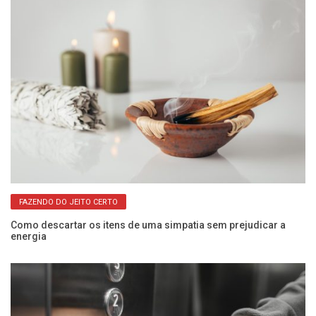
FAZENDO DO JEITO CERTO
Como descartar os itens de uma simpatia sem prejudicar a
In
energia
a