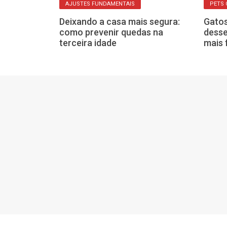
AJUSTES FUNDAMENTAIS
PETS
Deixando a casa mais segura:
Gatos
o de iPhones,
como prevenir quedas na
desse
os: lances
terceira idade
mais 
 de hoje