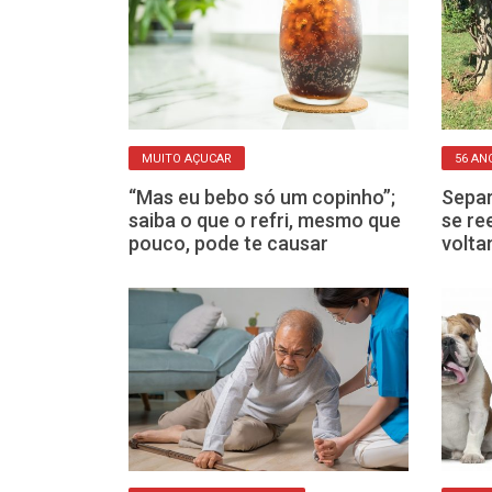
RADA
MUITO AÇUCAR
56 AN
s fazem dieta
“Mas eu bebo só um copinho”;
Separ
s veja o que
saiba o que o refri, mesmo que
se re
listas
pouco, pode te causar
volta