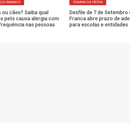
 QUE AMAMOS
SEMANA DA PÁTRIA
 ou cães? Saiba qual
Desfile de 7 de Setembro
s pets causa alergia com
Franca abre prazo de ad
frequência nas pessoas
para escolas e entidades