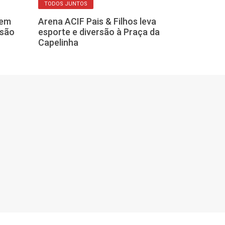
TODOS JUNTOS
DICAS DO DIA A DIA
 em
Arena ACIF Pais & Filhos leva
Medicamentos
esão
esporte e diversão à Praça da
um risco à sa
Capelinha
descartados 