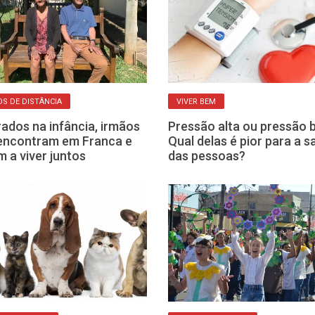
OS DE DISTÂNCIA
VIVER BEM
ados na infância, irmãos
Pressão alta ou pressão 
encontram em Franca e
Qual delas é pior para a 
m a viver juntos
das pessoas?