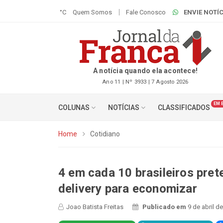
°C
Quem Somos
Fale Conosco
ENVIE NOTÍC
A notícia quando ela acontece!
Ano 11 | Nº 3933 | 7 Agosto 2026
EM 
COLUNAS
NOTÍCIAS
CLASSIFICADOS
Home
Cotidiano
4 em cada 10 brasileiros pret
delivery para economizar
Joao Batista Freitas
Publicado em
9 de abril d