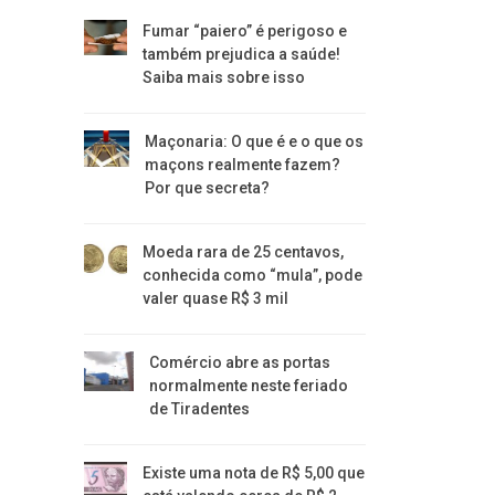
Fumar “paiero” é perigoso e
também prejudica a saúde!
Saiba mais sobre isso
Maçonaria: O que é e o que os
maçons realmente fazem?
Por que secreta?
Moeda rara de 25 centavos,
conhecida como “mula”, pode
valer quase R$ 3 mil
Comércio abre as portas
normalmente neste feriado
de Tiradentes
Existe uma nota de R$ 5,00 que