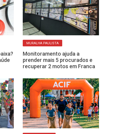
MURALHA PAULISTA
ROTINA DE ATIVIDA
baixa?
Monitoramento ajuda a
Exercícios em 
saúde
prender mais 5 procurados e
e treinos sim
recuperar 2 motos em Franca
academia con