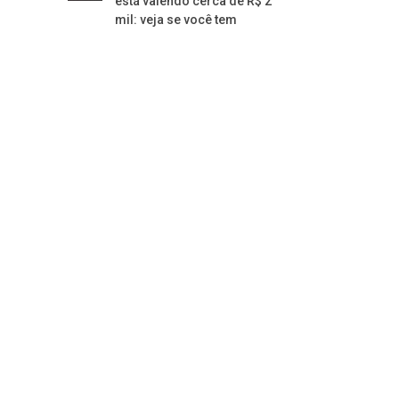
está valendo cerca de R$ 2
mil: veja se você tem