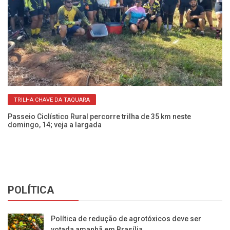
TRILHA CHAVE DA TAQUARA
Passeio Ciclístico Rural percorre trilha de 35 km neste
Pa
domingo, 14; veja a largada
ne
POLÍTICA
Política de redução de agrotóxicos deve ser
votada amanhã em Brasília