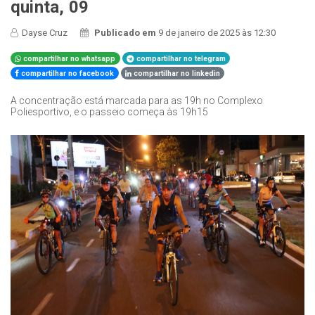
quinta, 09
Dayse Cruz
Publicado em
9 de janeiro de 2025 às 12:30
compartilhar no whatsapp
compartilhar no telegram
compartilhar no facebook
compartilhar no linkedin
A concentração está marcada para as 19h no Complexo
Poliesportivo, e o passeio começa às 19h15