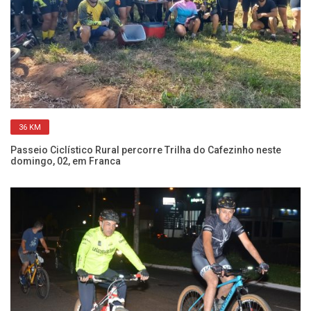
36 KM
Passeio Ciclístico Rural percorre Trilha do Cafezinho neste
Pa
domingo, 02, em Franca
ve