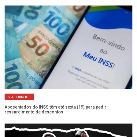
VIA CORREIOS
s
Aposentados do INSS têm até sexta (19) para pedir
Su
ressarcimento de descontos
ap