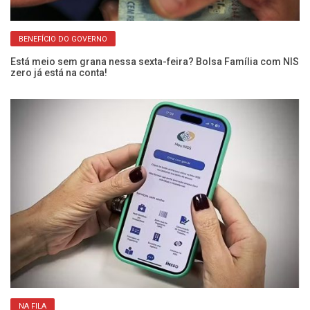
BENEFÍCIO DO GOVERNO
Se
Está meio sem grana nessa sexta-feira? Bolsa Família com NIS
IN
zero já está na conta!
ap
NA FILA