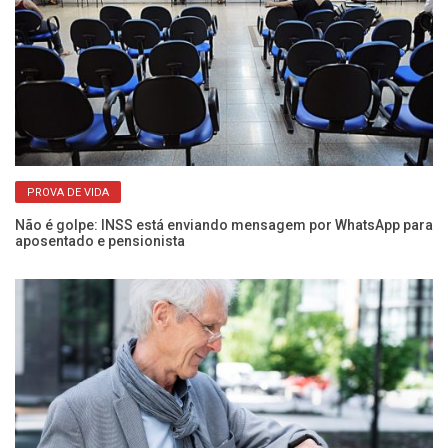
PROVA DE VIDA
3º
Não é golpe: INSS está enviando mensagem por WhatsApp para
Ve
aposentado e pensionista
do