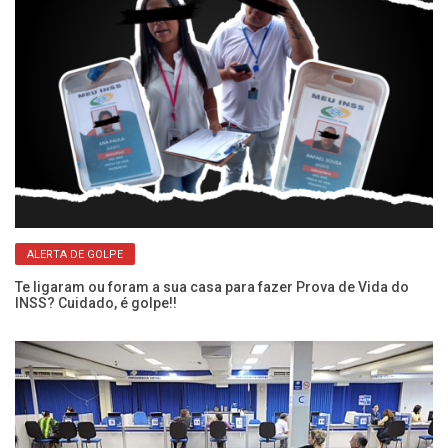
ALERTA DE GOLPE
Te ligaram ou foram a sua casa para fazer Prova de Vida do
Es
INSS? Cuidado, é golpe!!
pe