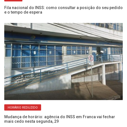
Fila nacional do INSS: como consultar a posição do seu pedido
IN
e o tempo de espera
de
HORÁRIO REDUZIDO
Mudança de horário: agência do INSS em Franca vai fechar
Ap
mais cedo nesta segunda, 29
an