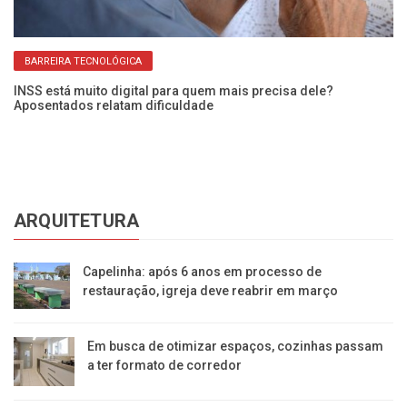
BARREIRA TECNOLÓGICA
INSS está muito digital para quem mais precisa dele?
13
Aposentados relatam dificuldade
po
ARQUITETURA
Capelinha: após 6 anos em processo de
restauração, igreja deve reabrir em março
Em busca de otimizar espaços, cozinhas passam
a ter formato de corredor