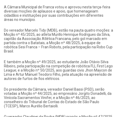
A Câmara Municipal de Franca votou e aprovou nesta terça-feira
diversas moções de aplausos e apoio, que homenageiam
cidadãos e instituições por suas contribuições em diferentes
áreas no município.
Do vereador Marcelo Tidy (MDB), estão na pauta quatro moções: a
Moção nº 45/2025, ao atleta Murillo Henrique Rodrigues da Silva,
capitão da Associação Atlética Francana, pelo gol marcado em
partida contra o Batatais; a Moção nº 48/2025, à equipe de
robótica Sesi Franca – Fran Robots, pela participação na Robo Cup
Brasil.
E também a Moção nº 49/2025, ao estudante João Otávio Silva
Ribeiro, pela participação na competição de robótica FLL First Lego
League; e a Moção nº 50/2025, aos guardas civis Jhon Maycon de
Lima e Artur Manuel Teodoro Filho, pela atuação na apreensão de
autores de furtos de fios elétricos.
Do presidente da Câmara, vereador Daniel Bassi (PSD), serão
votadas a Moção nº 44/2025, ao empresário Jorgito Donadelli, da
Vinícola Sacramentos Vinifer, e a Moção nº 46/2025, ao
conselheiro do Tribunal de Contas do Estado de São Paulo
(TCESP), Marco Aurélio Bertaiolli.
O vereador Claudinei da Rocha (MDB) propôs a Moção nº 47/2025,