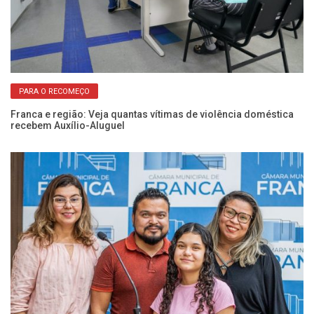
PARA O RECOMEÇO
Franca e região: Veja quantas vítimas de violência doméstica
Câ
recebem Auxílio-Aluguel
vi