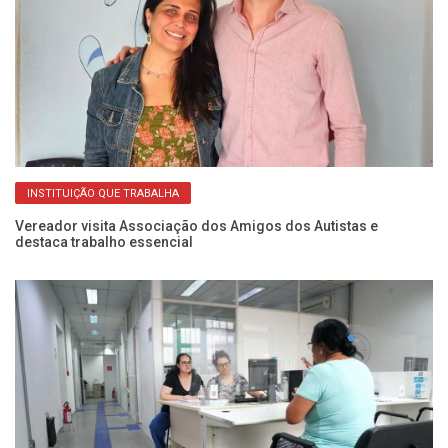
INSTITUIÇÃO QUE TRABALHA
do
Vereador visita Associação dos Amigos dos Autistas e
Pr
destaca trabalho essencial
Un