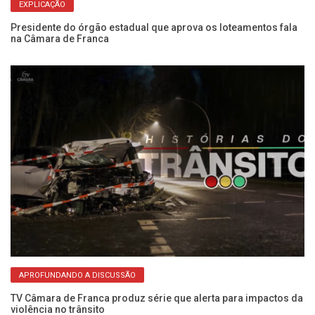
EXPLICAÇÃO
Presidente do órgão estadual que aprova os loteamentos fala
Câ
na Câmara de Franca
de
APROFUNDANDO A DISCUSSÃO
na
TV Câmara de Franca produz série que alerta para impactos da
Ve
violência no trânsito
e 