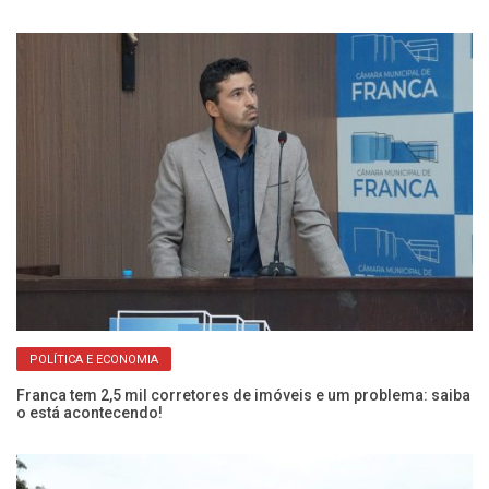
POLÍTICA E ECONOMIA
Franca tem 2,5 mil corretores de imóveis e um problema: saiba
Câ
o está acontecendo!
pr