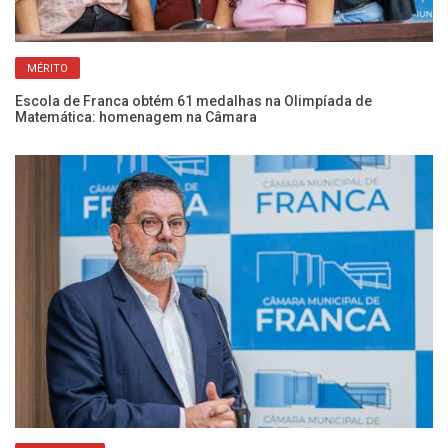
MÉRITO
Escola de Franca obtém 61 medalhas na Olimpíada de
Co
Matemática: homenagem na Câmara
vi