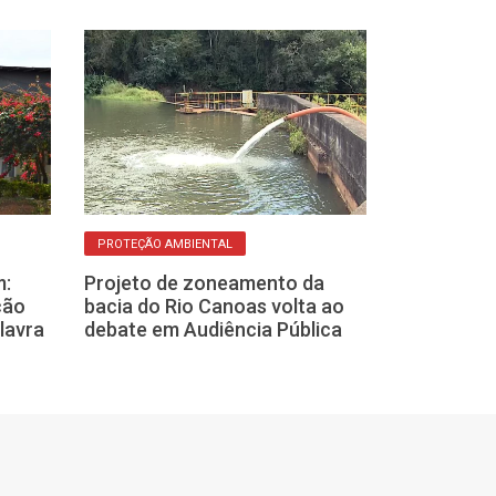
POLÍTICA FRANCAN
PROTEÇÃO AMBIENTAL
Vereadores c
m:
Projeto de zoneamento da
informações s
ção
bacia do Rio Canoas volta ao
limpeza urban
lavra
debate em Audiência Pública
em Franca