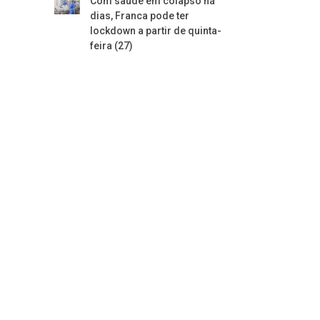
Com saúde em colapso há
dias, Franca pode ter
lockdown a partir de quinta-
feira (27)