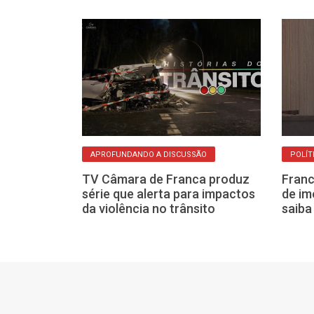
APROFUNDANDO A DISCUSSÃO
POLÍT
cializa
TV Câmara de Franca produz
Franc
eputada
série que alerta para impactos
de im
venção do PSD
da violência no trânsito
saiba