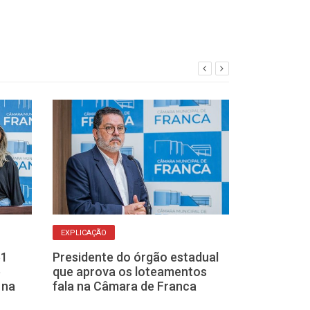
EXPLICAÇÃO
MOBILIZAÇÃO
61
Presidente do órgão estadual
Presidente da
e
que aprova os loteamentos
“Franca Tem V
 na
fala na Câmara de Franca
do Uni-Facef e