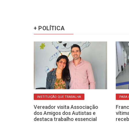
+ POLÍTICA
O
INSTITUIÇÃO QUE TRABALHA
PARA 
m plenário
Vereador visita Associação
Franc
Plano
dos Amigos dos Autistas e
vítim
ucação de
destaca trabalho essencial
receb