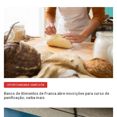
OPORTUNIDADE GRATUITA
a
Banco de Alimentos de Franca abre inscrições para curso de
Es
panificação; saiba mais
qu