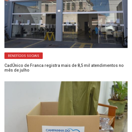
BENEFÍCIOS SOCIAIS
o
CadÚnico de Franca registra mais de 8,5 mil atendimentos no
Fr
mês de julho
do