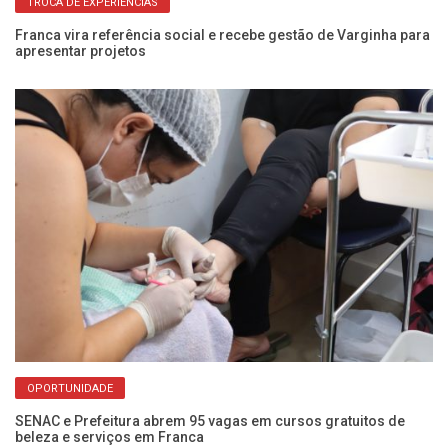
TROCA DE EXPERIÊNCIAS
Franca vira referência social e recebe gestão de Varginha para
Pr
apresentar projetos
se
OPORTUNIDADE
SENAC e Prefeitura abrem 95 vagas em cursos gratuitos de
Fu
beleza e serviços em Franca
Fr