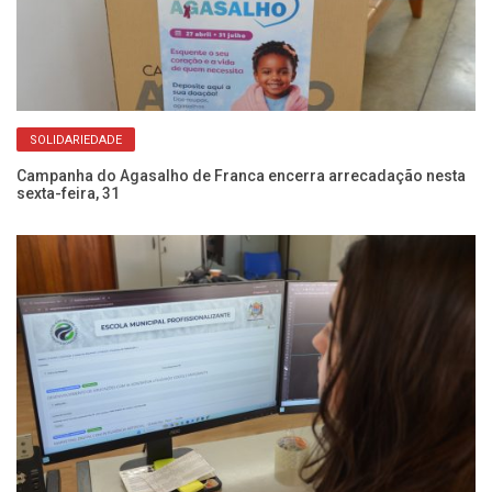
SOLIDARIEDADE
oas
Campanha do Agasalho de Franca encerra arrecadação nesta
Aç
sexta-feira, 31
e 