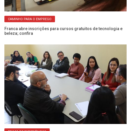
CAMINHO PARA O EMPREGO
Franca abre inscrições para cursos gratuitos de tecnologia e
Fr
beleza; confira
co