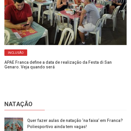
INCLUSÃO
ca
APAE Franca define a data de realização da Festa di San
Ve
Genaro. Veja quando será
se
NATAÇÃO
Quer fazer aulas de natação ‘na faixa’ em Franca?
Poliesportivo ainda tem vagas!