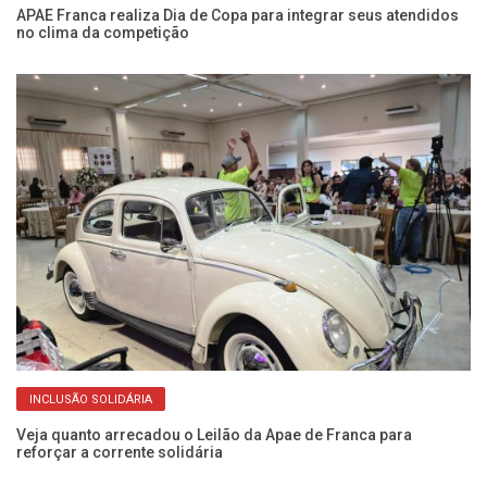
APAE Franca realiza Dia de Copa para integrar seus atendidos
Re
no clima da competição
P
INCLUSÃO SOLIDÁRIA
Veja quanto arrecadou o Leilão da Apae de Franca para
De
reforçar a corrente solidária
se