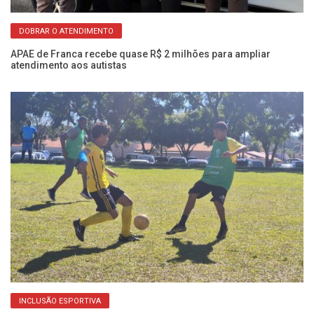
DOBRAR O ATENDIMENTO
rna
APAE de Franca recebe quase R$ 2 milhões para ampliar
AP
atendimento aos autistas
e 
INCLUSÃO ESPORTIVA