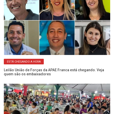
ESTÁ CHEGANDO A HORA
oa
Leilão União de Forças da APAE Franca está chegando. Veja
Co
quem são os embaixadores
pa