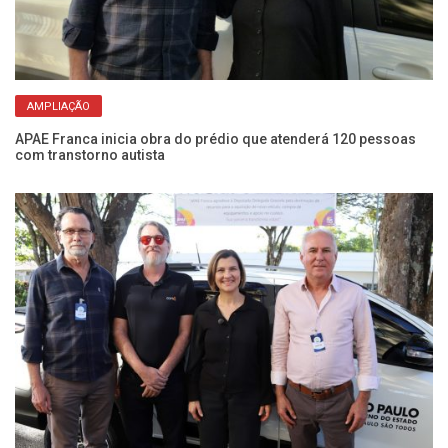
AMPLIAÇÃO
APAE Franca inicia obra do prédio que atenderá 120 pessoas
Le
com transtorno autista
qu