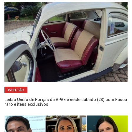
INCLUSÃO
m
Leilão União de Forças da APAE é neste sábado (23) com Fusca
Au
raro e itens exclusivos
T