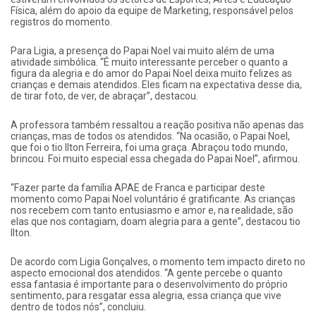
Física, além do apoio da equipe de Marketing, responsável pelos
registros do momento.
Para Ligia, a presença do Papai Noel vai muito além de uma
atividade simbólica. “É muito interessante perceber o quanto a
figura da alegria e do amor do Papai Noel deixa muito felizes as
crianças e demais atendidos. Eles ficam na expectativa desse dia,
de tirar foto, de ver, de abraçar”, destacou.
A professora também ressaltou a reação positiva não apenas das
crianças, mas de todos os atendidos. “Na ocasião, o Papai Noel,
que foi o tio Ilton Ferreira, foi uma graça. Abraçou todo mundo,
brincou. Foi muito especial essa chegada do Papai Noel”, afirmou.
“Fazer parte da família APAE de Franca e participar deste
momento como Papai Noel voluntário é gratificante. As crianças
nos recebem com tanto entusiasmo e amor e, na realidade, são
elas que nos contagiam, doam alegria para a gente”, destacou tio
Ilton.
De acordo com Ligia Gonçalves, o momento tem impacto direto no
aspecto emocional dos atendidos. “A gente percebe o quanto
essa fantasia é importante para o desenvolvimento do próprio
sentimento, para resgatar essa alegria, essa criança que vive
dentro de todos nós”, concluiu.