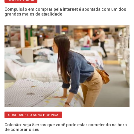
io
Compulsão em comprar pela internet é apontada com um dos
Ma
grandes males da atualidade
d
QUALIDADE DO SONO E DE VIDA
as
Colchão: veja 5 erros que você pode estar cometendo na hora
Cã
de comprar o seu
mu