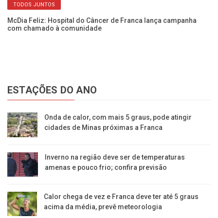
TODOS JUNTOS
em
McDia Feliz: Hospital do Câncer de Franca lança campanha
Mé
com chamado à comunidade
so
ESTAÇÕES DO ANO
Onda de calor, com mais 5 graus, pode atingir
cidades de Minas próximas a Franca
Inverno na região deve ser de temperaturas
amenas e pouco frio; confira previsão
Calor chega de vez e Franca deve ter até 5 graus
acima da média, prevê meteorologia