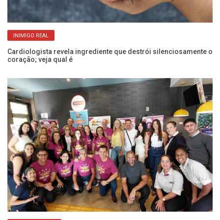
INIMIGO REAL
e
Cardiologista revela ingrediente que destrói silenciosamente o
Pr
coração; veja qual é
d