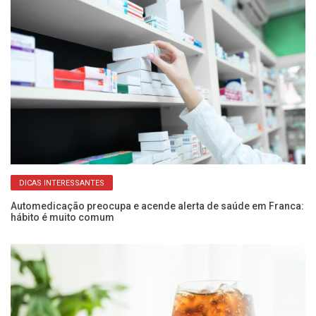
DICAS INTERESSANTES
Automedicação preocupa e acende alerta de saúde em Franca:
Bu
hábito é muito comum
ro