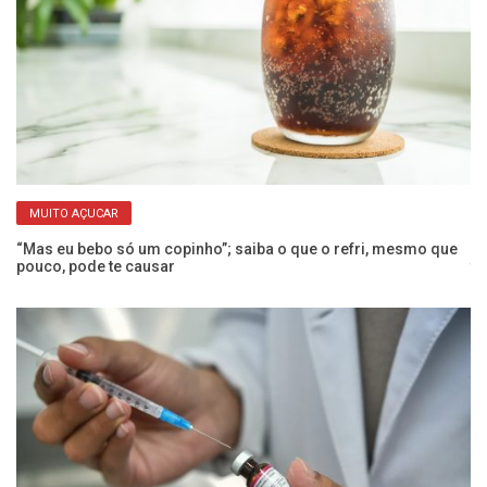
MUITO AÇUCAR
 a
“Mas eu bebo só um copinho”; saiba o que o refri, mesmo que
Co
pouco, pode te causar
t