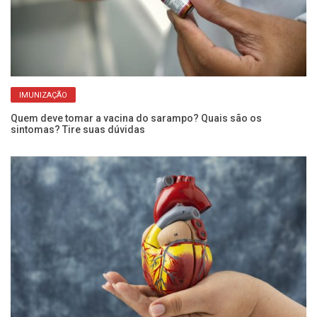
IMUNIZAÇÃO
Quem deve tomar a vacina do sarampo? Quais são os
Pe
sintomas? Tire suas dúvidas
ba