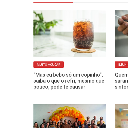
MUITO AÇUCAR
IMUNI
 responde a 5
“Mas eu bebo só um copinho”;
Quem 
acientes
saiba o que o refri, mesmo que
saram
cer de pulmão
pouco, pode te causar
sinto