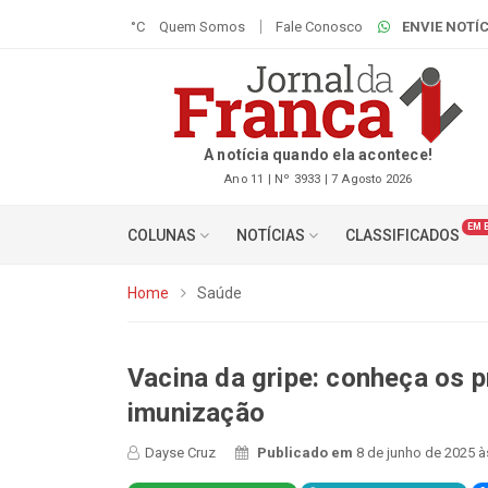
°C
Quem Somos
Fale Conosco
ENVIE NOTÍC
A notícia quando ela acontece!
Ano 11 | Nº 3933 | 7 Agosto 2026
EM 
COLUNAS
NOTÍCIAS
CLASSIFICADOS
Home
Saúde
Vacina da gripe: conheça os p
imunização
Dayse Cruz
Publicado em
8 de junho de 2025 à