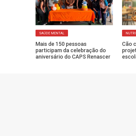
SAÚDE MENTAL
NUTR
r? Abstinência
 causar prisão
Mais de 150 pessoas
Cão c
participam da celebração do
proje
aniversário do CAPS Renascer
escol