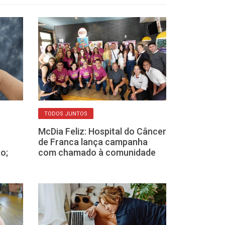
TODOS JUNTOS
MUITOS CASOS
McDia Feliz: Hospital do Câncer
Conjuntivite 
de Franca lança campanha
Franca: higien
o;
com chamado à comunidade
contra a tran