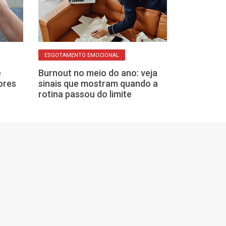
CALENDÁRIO VACIN
ESGOTAMENTO EMOCIONAL
Secretaria da
e
Burnout no meio do ano: veja
mobiliza unid
ores
sinais que mostram quando a
campanha de M
rotina passou do limite