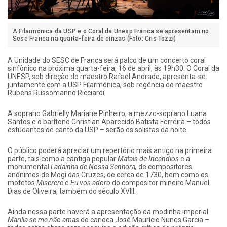
A Filarmônica da USP e o Coral da Unesp Franca se apresentam no
Sesc Franca na quarta-feira de cinzas (Foto: Cris Tozzi)
A Unidade do SESC de Franca será palco de um concerto coral
sinfônico na próxima quarta-feira, 16 de abril, às 19h30. O Coral da
UNESP, sob direção do maestro Rafael Andrade, apresenta-se
juntamente com a USP Filarmônica, sob regência do maestro
Rubens Russomanno Ricciardi.
A soprano Gabrielly Mariane Pinheiro, a mezzo-soprano Luana
Santos e o barítono Christian Aparecido Batista Ferreira – todos
estudantes de canto da USP – serão os solistas da noite.
O público poderá apreciar um repertório mais antigo na primeira
parte, tais como a cantiga popular
Matais de Incêndios
e a
monumental
Ladainha de Nossa Senhora,
de compositores
anônimos de Mogi das Cruzes, de cerca de 1730, bem como os
motetos
Miserere
e
Eu vos adoro
do compositor mineiro Manuel
Dias de Oliveira, também do século XVIII.
Ainda nessa parte haverá a apresentação da modinha imperial
Marilia se me não amas
do carioca José Maurício Nunes Garcia –