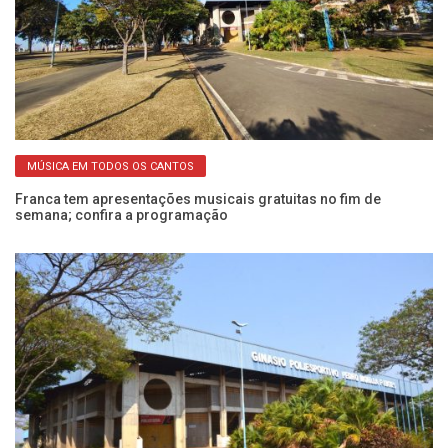
MÚSICA EM TODOS OS CANTOS
Franca tem apresentações musicais gratuitas no fim de
Mú
semana; confira a programação
em