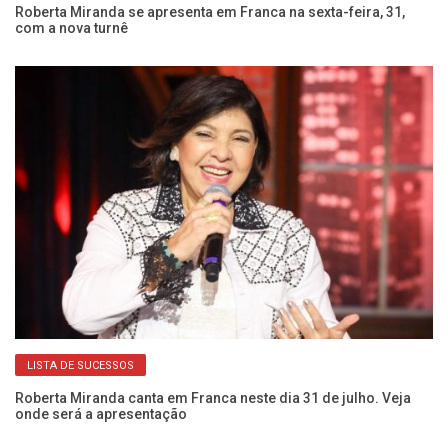
im
Roberta Miranda se apresenta em Franca na sexta-feira, 31,
Mú
com a nova turnê
d
LISTA DE SUCESSOS
Roberta Miranda canta em Franca neste dia 31 de julho. Veja
Fr
onde será a apresentação
s