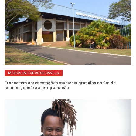
MÚSICA EM TODOS OS CANTOS
Franca tem apresentações musicais gratuitas no fim de
Se
semana; confira a programação
an