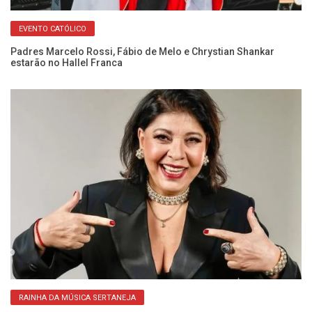
EVENTO CATÓLICO
Padres Marcelo Rossi, Fábio de Melo e Chrystian Shankar
Ne
estarão no Hallel Franca
no
RAINHA DA MÚSICA SERTANEJA