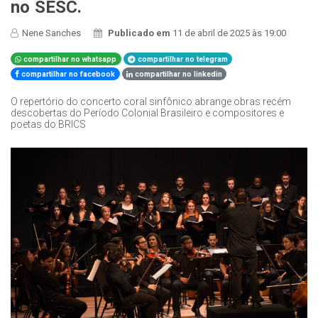
no SESC.
Nene Sanches
Publicado em
11 de abril de 2025 às 19:00
compartilhar no whatsapp
compartilhar no telegram
compartilhar no facebook
compartilhar no linkedin
O repertório do concerto coral sinfônico abrange obras recém
descobertas do Período Colonial Brasileiro e compositores e
poetas do BRICS