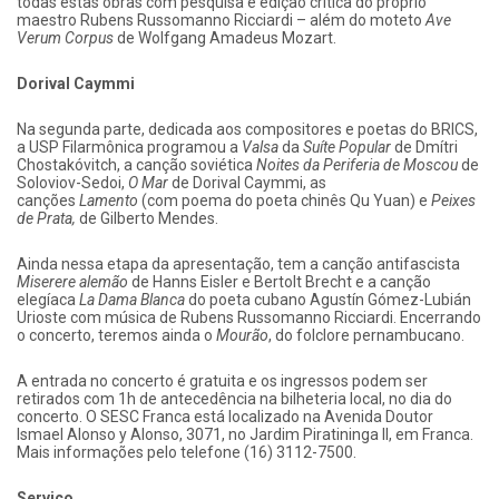
todas estas obras com pesquisa e edição crítica do próprio
maestro Rubens Russomanno Ricciardi – além do moteto
Ave
Verum Corpus
de Wolfgang Amadeus Mozart.
Dorival Caymmi
Na segunda parte, dedicada aos compositores e poetas do BRICS,
a USP Filarmônica programou a
Valsa
da
Suíte Popular
de Dmítri
Chostakóvitch, a canção soviética
Noites da Periferia de Moscou
de
Soloviov-Sedoi,
O Mar
de Dorival Caymmi, as
canções
Lamento
(com poema do poeta chinês Qu Yuan) e
Peixes
de Prata,
de Gilberto Mendes.
Ainda nessa etapa da apresentação, tem a canção antifascista
Miserere alemão
de Hanns Eisler e Bertolt Brecht e a canção
elegíaca
La Dama Blanca
do poeta cubano Agustín Gómez-Lubián
Urioste com música de Rubens Russomanno Ricciardi. Encerrando
o concerto, teremos ainda o
Mourão
, do folclore pernambucano.
A entrada no concerto é gratuita e os ingressos podem ser
retirados com 1h de antecedência na bilheteria local, no dia do
concerto. O SESC Franca está localizado na Avenida Doutor
Ismael Alonso y Alonso, 3071, no Jardim Piratininga II, em Franca.
Mais informações pelo telefone (16) 3112-7500.
Serviço