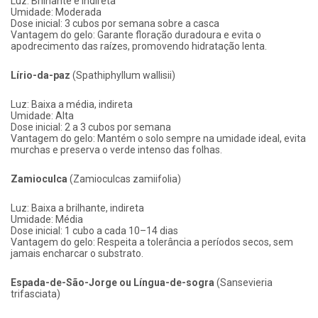
Luz: Brilhante e indireta
Umidade: Moderada
Dose inicial: 3 cubos por semana sobre a casca
Vantagem do gelo: Garante floração duradoura e evita o
apodrecimento das raízes, promovendo hidratação lenta.
Lírio-da-paz
(Spathiphyllum wallisii)
Luz: Baixa a média, indireta
Umidade: Alta
Dose inicial: 2 a 3 cubos por semana
Vantagem do gelo: Mantém o solo sempre na umidade ideal, evita
murchas e preserva o verde intenso das folhas.
Zamioculca
(Zamioculcas zamiifolia)
Luz: Baixa a brilhante, indireta
Umidade: Média
Dose inicial: 1 cubo a cada 10–14 dias
Vantagem do gelo: Respeita a tolerância a períodos secos, sem
jamais encharcar o substrato.
Espada-de-São-Jorge ou Língua-de-sogra
(Sansevieria
trifasciata)