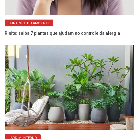
CONTROLE DO AMBIENTE
m
Rinite: saiba 7 plantas que ajudam no controle da alergia
La
c
JARDIM INTERNO