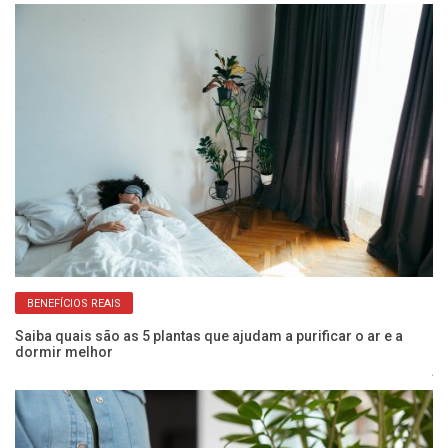
BENEFÍCIOS REAIS
Saiba quais são as 5 plantas que ajudam a purificar o ar e a
u
dormir melhor
Pl
ja