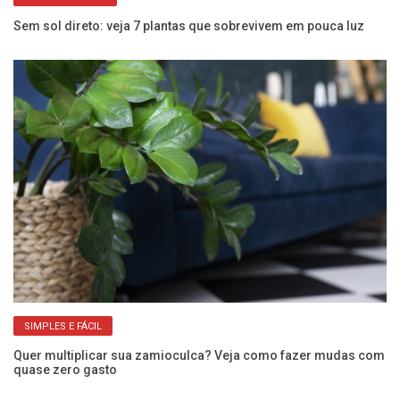
Sem sol direto: veja 7 plantas que sobrevivem em pouca luz
e
Co
su
SIMPLES E FÁCIL
Quer multiplicar sua zamioculca? Veja como fazer mudas com
quase zero gasto
Ve