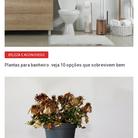
BELEZA E ACONCHEGO
Plantas para banheiro: veja 10 opções que sobrevivem bem
Ve
Es