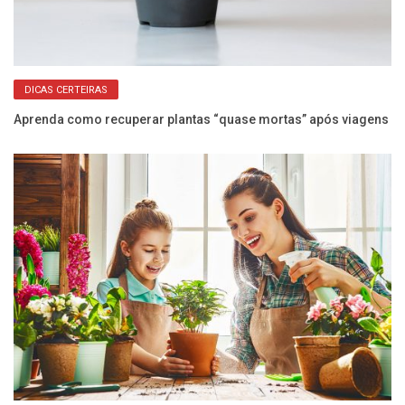
DICAS CERTEIRAS
Aprenda como recuperar plantas “quase mortas” após viagens
Ár