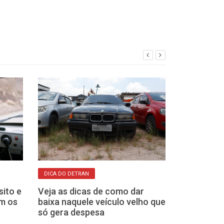
DICA DO DETRAN
ESTRESSE AO VOLA
sito e
Veja as dicas de como dar
É alarmante o
m os
baixa naquele veículo velho que
estresse ment
só gera despesa
motoristas, r
inédito