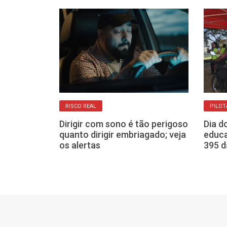
RISCO REAL
PILO
O
Dirigir com sono é tão perigoso
Dia d
o Cubatão
quanto dirigir embriagado; veja
educa
retorno da
os alertas
395 d
nesta quinta