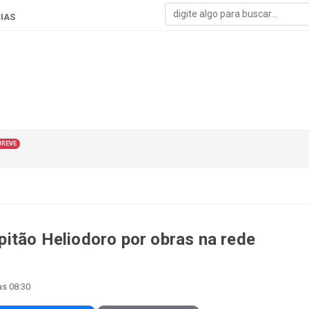
IAS
BREVE
itão Heliodoro por obras na rede
às 08:30