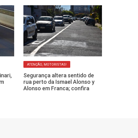
ATENÇÃO, MOTORISTAS!
ESPECIAL
nari,
Segurança altera sentido de
am
rua perto da Ismael Alonso y
Com número e
Alonso em Franca; confira
ocorrências d
Franca, Câmar
alternativas