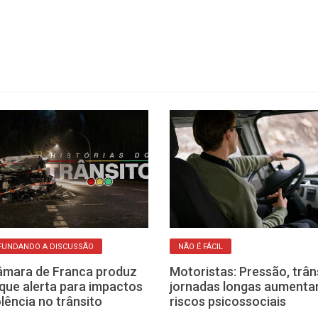
FUNDANDO A DISCUSSÃO
NÃO É FÁCIL
mara de Franca produz
Motoristas: Pressão, trân
 que alerta para impactos
jornadas longas aumenta
olência no trânsito
riscos psicossociais