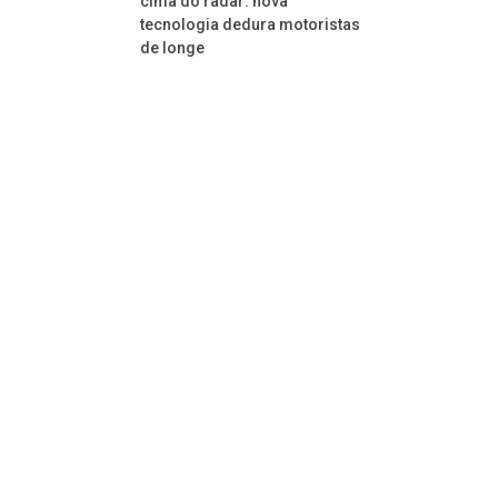
cima do radar: nova
tecnologia dedura motoristas
de longe