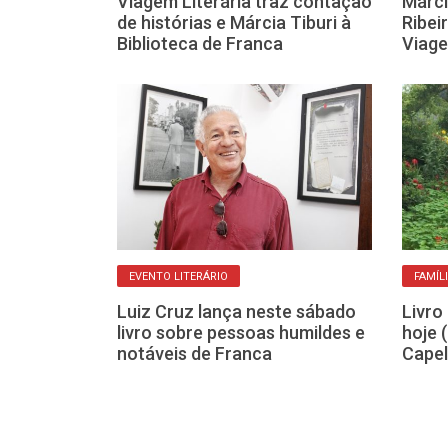
ipal de Franca
Viagem Literária traz contação
Márci
 à leitura com
de histórias e Márcia Tiburi à
Ribei
os
Biblioteca de Franca
Viage
EVENTO LITERÁRIO
FAMÍL
S
Luiz Cruz lança neste sábado
Livro
ranca mantém
livro sobre pessoas humildes e
hoje 
rdão até o
notáveis de Franca
Capel