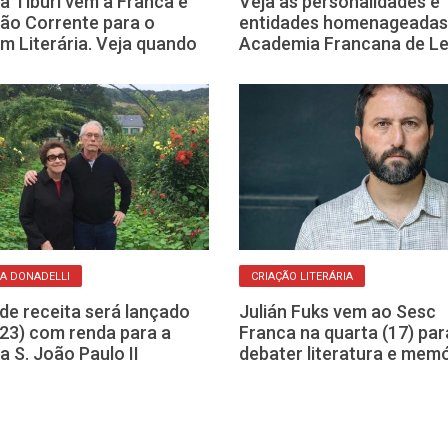
a Tiburi vem a Franca e
Veja as personalidades e
rão Corrente para o
entidades homenageadas
m Literária. Veja quando
Academia Francana de Le
IA DONADELLI
CRIAÇÃO LITERÁRIA
 de receita será lançado
Julián Fuks vem ao Sesc
(23) com renda para a
Franca na quarta (17) par
a S. João Paulo II
debater literatura e memó