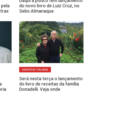
Daqui a pouco tem lançamento
Degustação Lit
 pela
do novo livro de Luiz Cruz, no
Biblioteca de 
tras
Sebo Almanaque
homenageia Or
nesta sexta
MEMÓRIA ITALIANA
SEM MULTA
Será nesta terça o lançamento
a
do livro de receitas da família
Biblioteca de 
ria
Donadelli. Veja onde
campanha par
livros que não
devolvidos