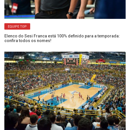
EQUIPE TOP
Elenco do Sesi Franca está 100% definido para a temporada:
confira todos os nomes!
He
pr