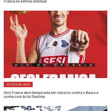
Franca na estreia estadual
ab
ESTREIA EM CASA
:
Sesi Franca abre temporada em clássico contra o Bauru e
Ca
sonha com bi do Paulista
Se