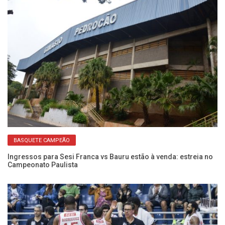
BASQUETE CAMPEÃO
Ingressos para Sesi Franca vs Bauru estão à venda: estreia no
Se
Campeonato Paulista
D