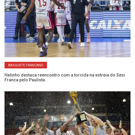
BASQUETE FRANCANO
Helinho destaca reencontro com a torcida na estreia do Sesi
An
Franca pelo Paulista
el
da
Mi
t