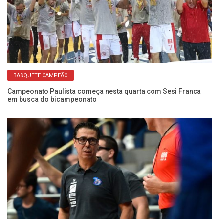
BASQUETE CAMPEÃO
Campeonato Paulista começa nesta quarta com Sesi Franca
em busca do bicampeonato
de
No
co