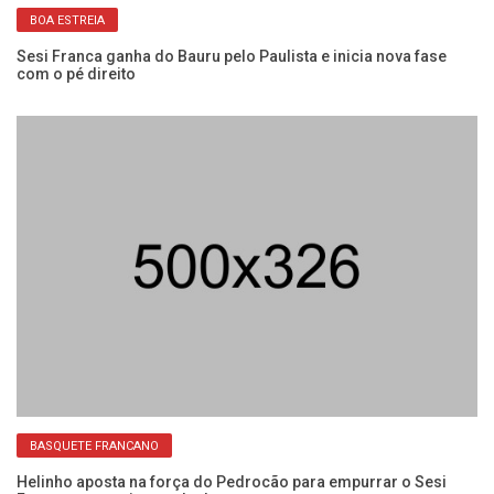
BOA ESTREIA
Sesi Franca ganha do Bauru pelo Paulista e inicia nova fase
Se
com o pé direito
co
BASQUETE FRANCANO
na
Helinho aposta na força do Pedrocão para empurrar o Sesi
Se