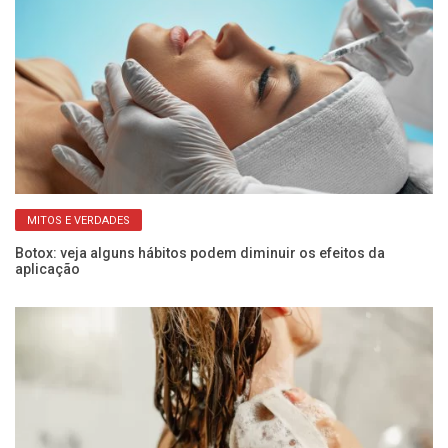
MITOS E VERDADES
Botox: veja alguns hábitos podem diminuir os efeitos da
Pe
aplicação
co