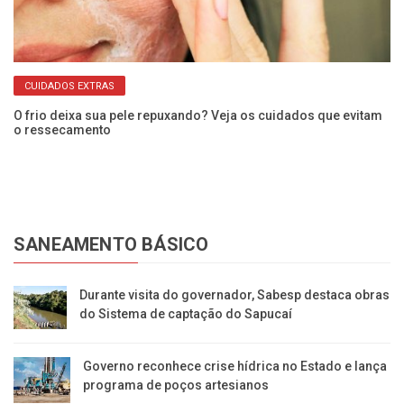
CUIDADOS EXTRAS
O frio deixa sua pele repuxando? Veja os cuidados que evitam
Qu
o ressecamento
a
SANEAMENTO BÁSICO
Durante visita do governador, Sabesp destaca obras
do Sistema de captação do Sapucaí
Governo reconhece crise hídrica no Estado e lança
programa de poços artesianos