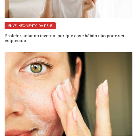
ENVELHECIMENTO DA PELE
da
Protetor solar no inverno: por que esse hábito não pode ser
Fu
esquecido
p