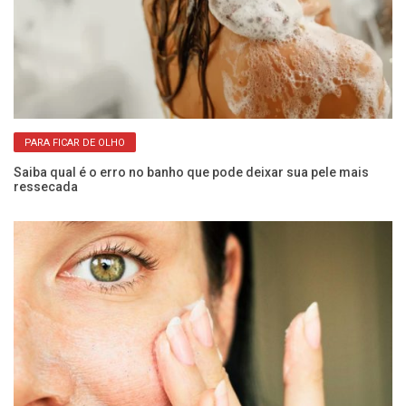
PARA FICAR DE OLHO
do
Saiba qual é o erro no banho que pode deixar sua pele mais
Di
ressecada
de