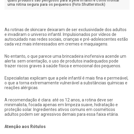
quais produtos são perigosos para a pele infantil e como montar
uma rotina segura para os pequenos (Foto Shutterstock)
As rotinas de skincare deixaram de ser exclusividade dos adultos
e invadiram o universo infantil. Impulsionados por vídeos de
autocuidado nas redes sociais, crianças e pré-adolescentes estão
cada vez mais interessados em cremes e maquiagens.
No entanto, o que parece uma brincadeira inofensiva acende um
alerta: sem orientação, o uso de produtos inadequados pode
trazer riscos graves à saúde física e emocional dos pequenos.
Especialistas explicam que a pele infantil é mais fina e permeável,
o que a torna extremamente vulnerável a substâncias químicas e
reações alérgicas.
A recomendação é clara: até os 12 anos, a rotina deve ser
minimalista, focada apenas em limpeza suave, hidratação e
proteção solar. Ingredientes ativos comuns em cosméticos
adultos podem ser agressivos demais para essa faixa etária.
Atenção aos Rótulos