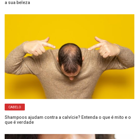
a sua beleza
m
CABELO
Shampoos ajudam contra a calvície? Entenda o que é mito e o
Sk
que é verdade
cr