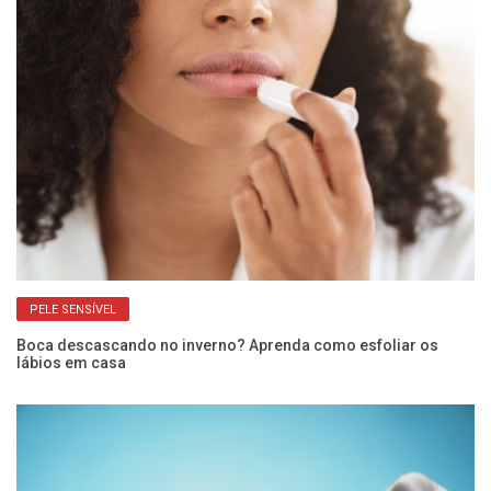
PELE SENSÍVEL
Boca descascando no inverno? Aprenda como esfoliar os
Cu
lábios em casa
co