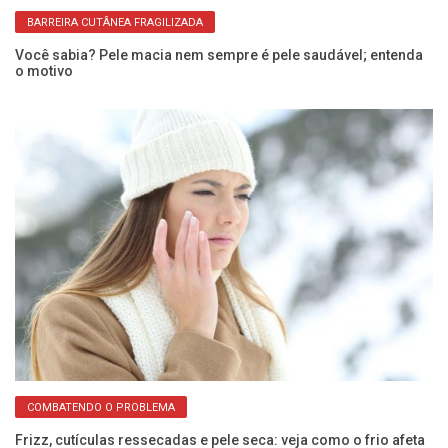
BARREIRA CUTÂNEA FRAGILIZADA
Você sabia? Pele macia nem sempre é pele saudável; entenda
Va
o motivo
s
COMBATENDO O PROBLEMA
Frizz, cutículas ressecadas e pele seca: veja como o frio afeta
Es