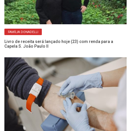
FAMÍLIA DONADELLI
Livro de receita será lançado hoje (23) com renda para a
Ve
Capela S. João Paulo II
al