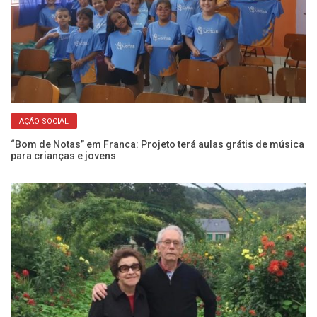
AÇÃO SOCIAL
ar
“Bom de Notas” em Franca: Projeto terá aulas grátis de música
Jo
para crianças e jovens
um