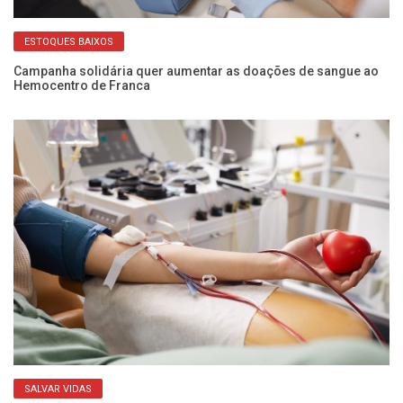
ESTOQUES BAIXOS
Campanha solidária quer aumentar as doações de sangue ao
Al
Hemocentro de Franca
ce
SALVAR VIDAS