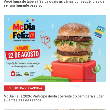
Você fuma de tabela? Saiba quais as várias consequências de
Nu
ser um fumante passivo
br
SOLIDARIEDADE FRANCANA
McDia Feliz 2026: Participe desta corrente do bem para ajudar
Po
a Santa Casa de Franca
es