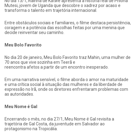
No dia 13/1, Rainha de Katwe apresenta a história real de Phiona
Mutesi, jovem de Uganda que descobre o xadrez por acaso e
transforma o talento em trajetória internacional.
Entre obstáculos sociais e familiares, o filme destaca persistência,
coragem e a potência das escolhas feitas por uma menina que
decide reinventar seu caminho.
Meu Bolo Favorito
No dia 20 de janeiro, Meu Bolo Favorito traz Mahin, uma mulher de
70 anos que vive sozinha em Teerã e
reencontra afetos a partir de um encontro inesperado.
Em uma narrativa sensível, o filme aborda o amor na maturidade
e uma crítica social à situação das mulheres e da liberdade de
expressão no Irã, onde os diretores enfrentaram problemas com
as autoridades.
Meu Nome é Gal
Encerrando o mês, no dia 27/1, Meu Nome é Gal revisita a
trajetória de Gal Costa, da juventude em Salvador ao
protagonismo na Tropicália.