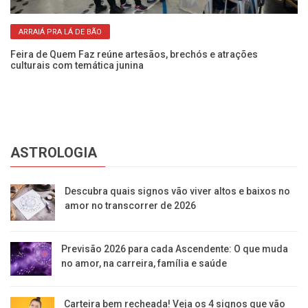
ARRAIÁ PRA LÁ DE BÃO
Feira de Quem Faz reúne artesãos, brechós e atrações
Ve
culturais com temática junina
pa
ASTROLOGIA
Descubra quais signos vão viver altos e baixos no
amor no transcorrer de 2026
Previsão 2026 para cada Ascendente: O que muda
no amor, na carreira, família e saúde
Carteira bem recheada! Veja os 4 signos que vão