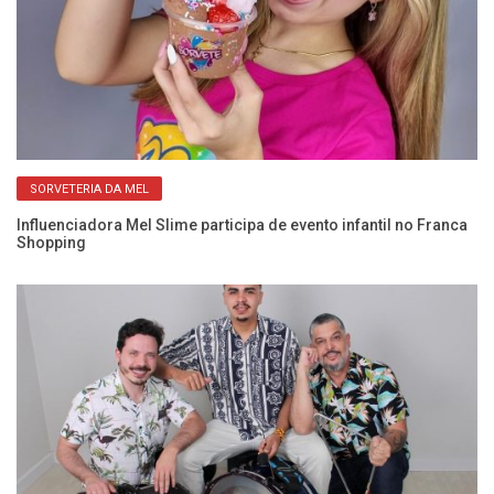
SORVETERIA DA MEL
,
Influenciadora Mel Slime participa de evento infantil no Franca
In
Shopping
3