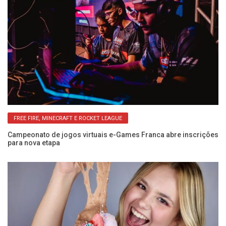
FREE FIRE, MINECRAFT E ROCKET LEAGUE
g
Campeonato de jogos virtuais e-Games Franca abre inscrições
Ci
para nova etapa
co