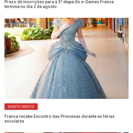
e
Prazo de inscrições para a 3ª etapa do e-Games Franca
Se
termina no dia 2 de agosto
do
EVENTO INÉDITO
Franca recebe Encontro das Princesas durante as férias
Pa
escolares
Fr