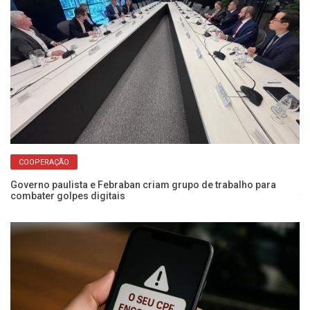
COOPERAÇÃO
Governo paulista e Febraban criam grupo de trabalho para
Sa
combater golpes digitais
te