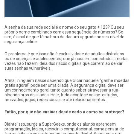
A senha da sua rede social é o nome do seu gato + 123? Ou seu
próprio nome combinado com essa sequência de números? Se
sim, é sinal de que tá na hora de dar um upgrade no seu nível de
segurança online.
O problema é que isso não é exclusividade de adultos distraídos
ou de crianças e adolescentes, que já nascem conectados, muitas
vezes não fazem ideia dos riscos digitais que correm ao deixar
suas senhas vulneráveis.
Afinal, ninguém nasce sabendo que clicar naquele “ganhe moedas
grátis agora!” pode ser uma cilada. A segurança digital deve ser
um conhecimento geral tanto quanto saber atravessar a rua
olhando pros dois lados. Hoje, tudo acontece online: estudos,
amizades, jogos, redes sociais e até relacionamentos.
Então, por que não ensinar desde cedo a como se proteger?
Diante isso, surge a SuperGeeks, onde os alunos aprendem
programação, lógica, raciocínio computacional, como pensar de
forma crítica e se proteger no ambiente digital. Saber criar um