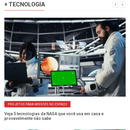
+ TECNOLOGIA
PROJETOS PARA MISSÕES NO ESPAÇO
Veja 5 tecnologias da NASA que você usa em casa e
Wh
provavelmente não sabe
c