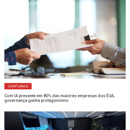
COMPLIANCE
F
Com IA presente em 80% das maiores empresas dos EUA,
Ce
governança ganha protagonismo
co