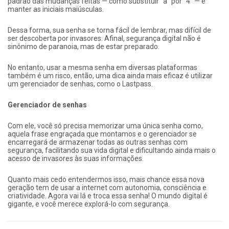
padrão das mudanças feitas — como substituir “a” por “4” — e
manter as iniciais maiúsculas.
Dessa forma, sua senha se torna fácil de lembrar, mas difícil de
ser descoberta por invasores. Afinal, segurança digital não é
sinônimo de paranoia, mas de estar preparado.
No entanto, usar a mesma senha em diversas plataformas
também é um risco, então, uma dica ainda mais eficaz é utilizar
um gerenciador de senhas, como o Lastpass.
Gerenciador de senhas
Com ele, você só precisa memorizar uma única senha como,
aquela frase engraçada que montamos e o gerenciador se
encarregará de armazenar todas as outras senhas com
segurança, facilitando sua vida digital e dificultando ainda mais o
acesso de invasores às suas informações.
Quanto mais cedo entendermos isso, mais chance essa nova
geração tem de usar a internet com autonomia, consciência e
criatividade. Agora vai lá e troca essa senha! O mundo digital é
gigante, e você merece explorá-lo com segurança.