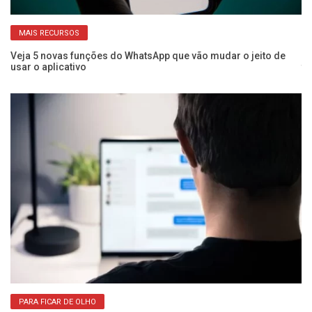
MAIS RECURSOS
Veja 5 novas funções do WhatsApp que vão mudar o jeito de
Ve
usar o aplicativo
te
PARA FICAR DE OLHO