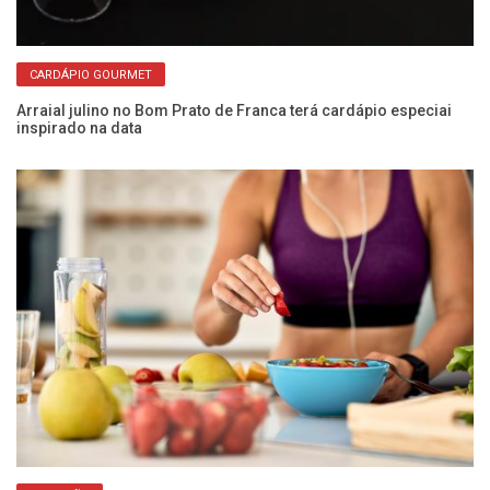
CARDÁPIO GOURMET
Arraial julino no Bom Prato de Franca terá cardápio especiai
inspirado na data
O 
vi