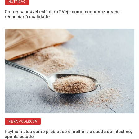
NUTRIÇÃO
Comer saudável está caro? Veja como economizar sem
renunciar à qualidade
Ôm
me
FIBRA PODEROSA
Psyllium atua como prebiótico e melhora a saúde do intestino,
aponta estudo
Co