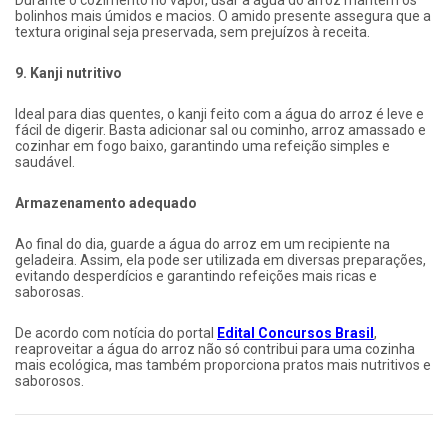
Durante o cozimento no vapor, usar a água do arroz mantém os
bolinhos mais úmidos e macios. O amido presente assegura que a
textura original seja preservada, sem prejuízos à receita.
9. Kanji nutritivo
Ideal para dias quentes, o kanji feito com a água do arroz é leve e
fácil de digerir. Basta adicionar sal ou cominho, arroz amassado e
cozinhar em fogo baixo, garantindo uma refeição simples e
saudável.
Armazenamento adequado
Ao final do dia, guarde a água do arroz em um recipiente na
geladeira. Assim, ela pode ser utilizada em diversas preparações,
evitando desperdícios e garantindo refeições mais ricas e
saborosas.
De acordo com notícia do portal
Edital Concursos Brasil
,
reaproveitar a água do arroz não só contribui para uma cozinha
mais ecológica, mas também proporciona pratos mais nutritivos e
saborosos.