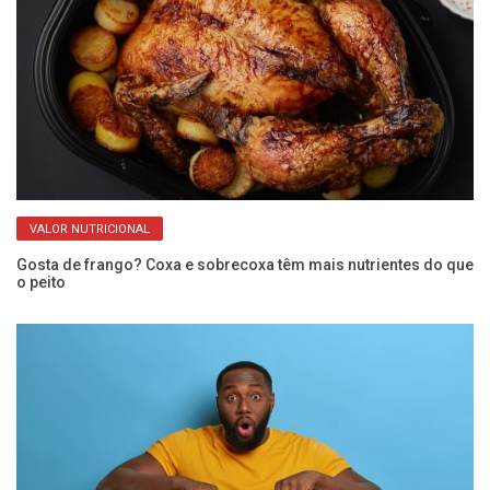
VALOR NUTRICIONAL
e
Gosta de frango? Coxa e sobrecoxa têm mais nutrientes do que
Ve
o peito
re