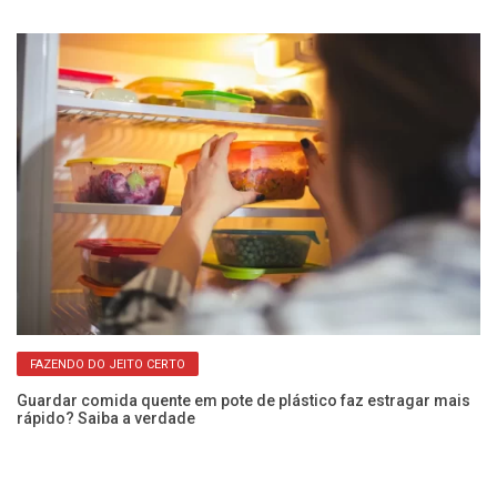
pa
FAZENDO DO JEITO CERTO
Guardar comida quente em pote de plástico faz estragar mais
ara
rápido? Saiba a verdade
Va
a 