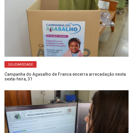
SOLIDARIEDADE
oas
Campanha do Agasalho de Franca encerra arrecadação nesta
Aç
sexta-feira, 31
e 