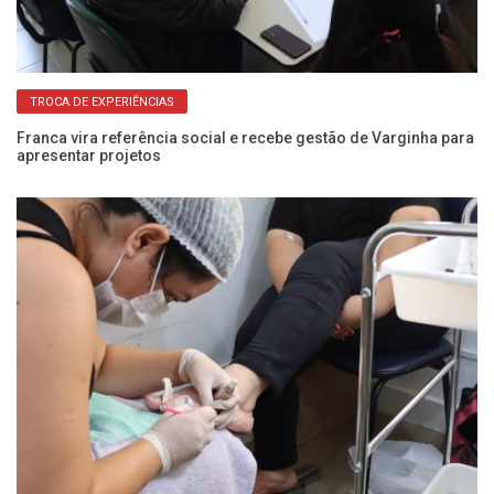
TROCA DE EXPERIÊNCIAS
Franca vira referência social e recebe gestão de Varginha para
Pr
apresentar projetos
se