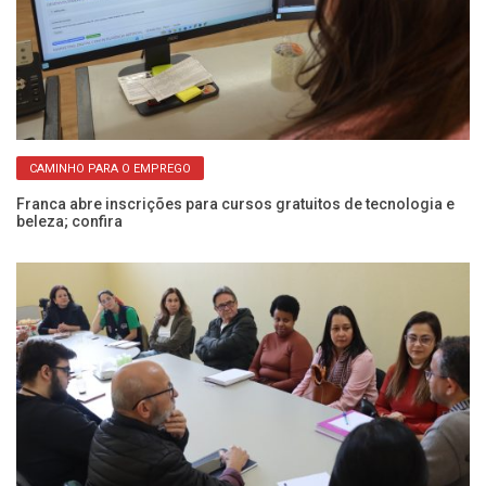
CAMINHO PARA O EMPREGO
Franca abre inscrições para cursos gratuitos de tecnologia e
Fr
beleza; confira
co