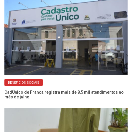
BENEFÍCIOS SOCIAIS
o
CadÚnico de Franca registra mais de 8,5 mil atendimentos no
Fr
mês de julho
do