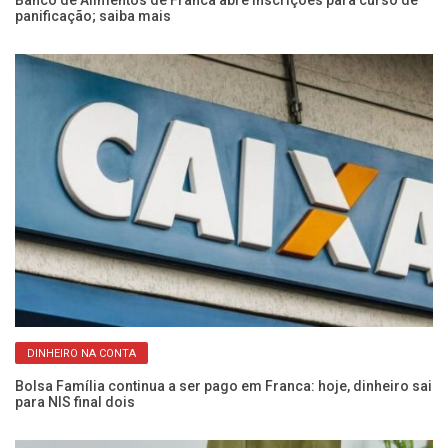
a
Banco de Alimentos de Franca abre inscrições para curso de
Es
panificação; saiba mais
qu
DINHEIRO NA CONTA
Bolsa Família continua a ser pago em Franca: hoje, dinheiro sai
23
para NIS final dois
re