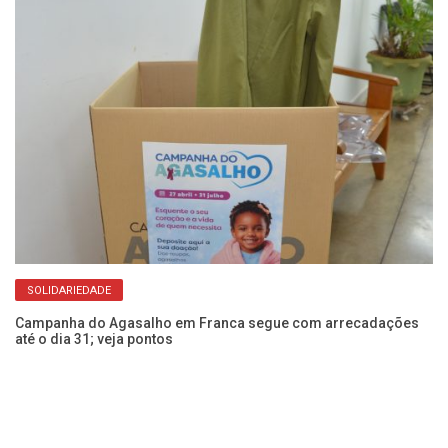
SOLIDARIEDADE
Campanha do Agasalho em Franca segue com arrecadações
Fr
até o dia 31; veja pontos
Fa