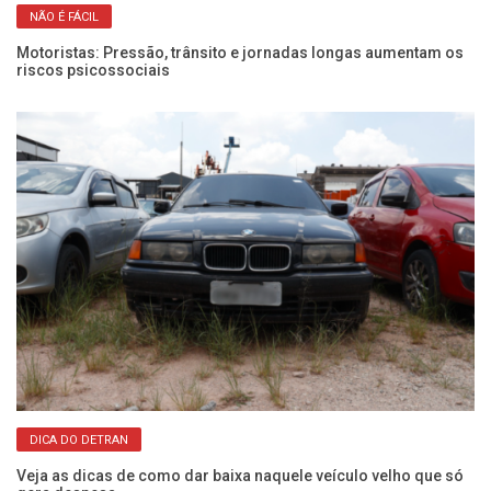
NÃO É FÁCIL
Motoristas: Pressão, trânsito e jornadas longas aumentam os
Fr
riscos psicossociais
pa
DICA DO DETRAN
os
Veja as dicas de como dar baixa naquele veículo velho que só
O 