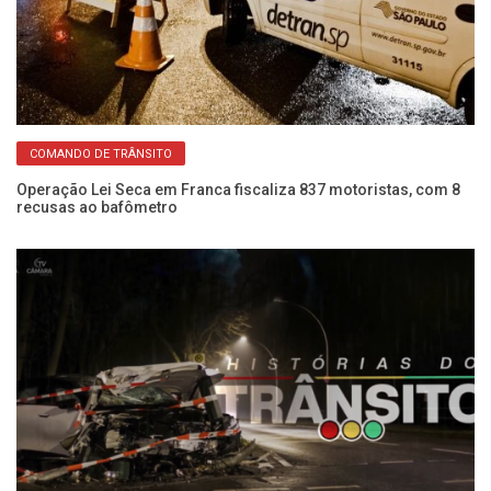
COMANDO DE TRÂNSITO
Operação Lei Seca em Franca fiscaliza 837 motoristas, com 8
É 
recusas ao bafômetro
re