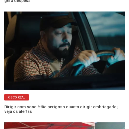
gera despesa
e 
RISCO REAL
Dirigir com sono é tão perigoso quanto dirigir embriagado;
Co
veja os alertas
Câ