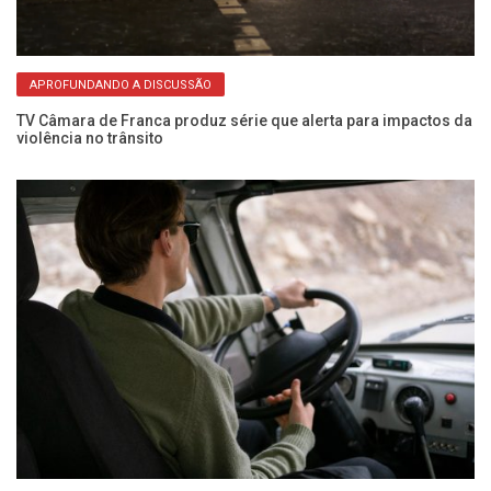
APROFUNDANDO A DISCUSSÃO
a
TV Câmara de Franca produz série que alerta para impactos da
Pe
violência no trânsito
no