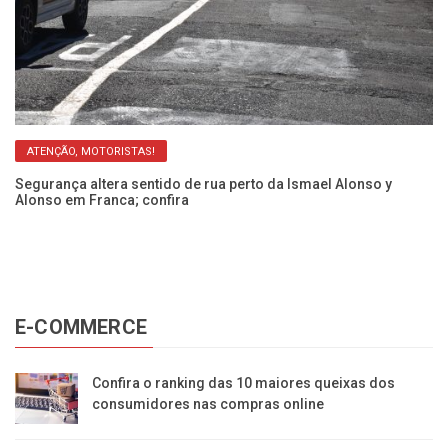
ATENÇÃO, MOTORISTAS!
so
Segurança altera sentido de rua perto da Ismael Alonso y
Ob
Alonso em Franca; confira
y 
E-COMMERCE
Confira o ranking das 10 maiores queixas dos
consumidores nas compras online