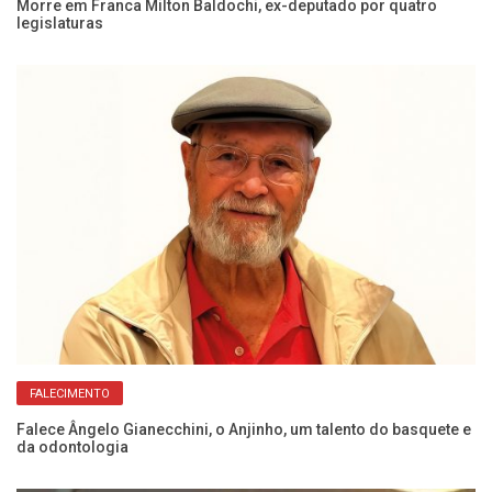
Morre em Franca Milton Baldochi, ex-deputado por quatro
Si
legislaturas
FALECIMENTO
Ca
Falece Ângelo Gianecchini, o Anjinho, um talento do basquete e
a
da odontologia