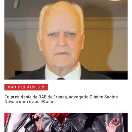
DIREITO ESTÁ EM LUTO
do
Fr
Ex-presidente da OAB de Franca, advogado Olintho Santos
Ma
Novais morre aos 93 anos