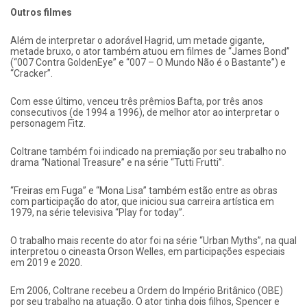
Outros filmes
Além de interpretar o adorável Hagrid, um metade gigante,
metade bruxo, o ator também atuou em filmes de “James Bond”
(“007 Contra GoldenEye” e “007 – O Mundo Não é o Bastante”) e
“Cracker”.
Com esse último, venceu três prêmios Bafta, por três anos
consecutivos (de 1994 a 1996), de melhor ator ao interpretar o
personagem Fitz.
Coltrane também foi indicado na premiação por seu trabalho no
drama “National Treasure” e na série “Tutti Frutti”.
“Freiras em Fuga” e “Mona Lisa” também estão entre as obras
com participação do ator, que iniciou sua carreira artística em
1979, na série televisiva “Play for today”.
O trabalho mais recente do ator foi na série “Urban Myths”, na qual
interpretou o cineasta Orson Welles, em participações especiais
em 2019 e 2020.
Em 2006, Coltrane recebeu a Ordem do Império Britânico (OBE)
por seu trabalho na atuação. O ator tinha dois filhos, Spencer e