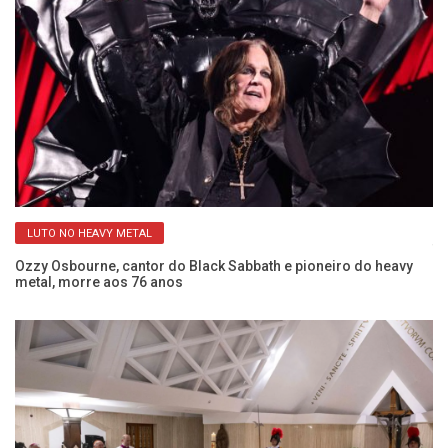
LUTO NO HEAVY METAL
s
Ti
Ozzy Osbourne, cantor do Black Sabbath e pioneiro do heavy
metal, morre aos 76 anos