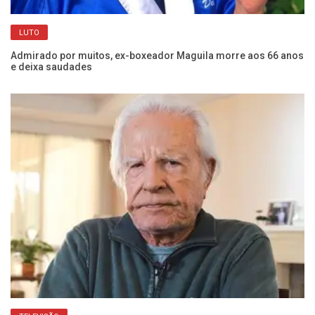
de
Jo
LUTO
Ja
Admirado por muitos, ex-boxeador Maguila morre aos 66 anos
e deixa saudades
Fr