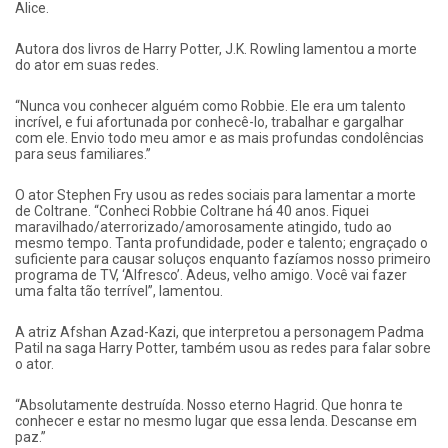
Alice.
Autora dos livros de Harry Potter, J.K. Rowling lamentou a morte
do ator em suas redes.
“Nunca vou conhecer alguém como Robbie. Ele era um talento
incrível, e fui afortunada por conhecê-lo, trabalhar e gargalhar
com ele. Envio todo meu amor e as mais profundas condolências
para seus familiares.”
O ator Stephen Fry usou as redes sociais para lamentar a morte
de Coltrane. “Conheci Robbie Coltrane há 40 anos. Fiquei
maravilhado/aterrorizado/amorosamente atingido, tudo ao
mesmo tempo. Tanta profundidade, poder e talento; engraçado o
suficiente para causar soluços enquanto fazíamos nosso primeiro
programa de TV, ‘Alfresco’. Adeus, velho amigo. Você vai fazer
uma falta tão terrível”, lamentou.
A atriz Afshan Azad-Kazi, que interpretou a personagem Padma
Patil na saga Harry Potter, também usou as redes para falar sobre
o ator.
“Absolutamente destruída. Nosso eterno Hagrid. Que honra te
conhecer e estar no mesmo lugar que essa lenda. Descanse em
paz.”