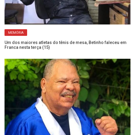
Mo
MEMÓRIA
Es
Um dos maiores atletas do tênis de mesa, Betinho faleceu em
Franca nesta terça (15)