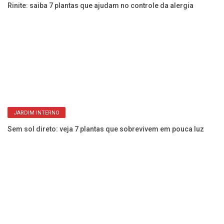
Rinite: saiba 7 plantas que ajudam no controle da alergia
m
La
c
JARDIM INTERNO
Sem sol direto: veja 7 plantas que sobrevivem em pouca luz