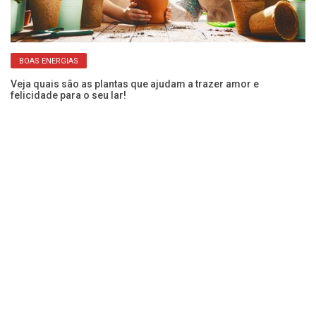
BOAS ENERGIAS
Veja quais são as plantas que ajudam a trazer amor e
felicidade para o seu lar!
Ár