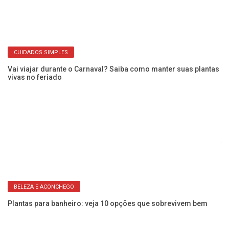
Ve
CUIDADOS SIMPLES
Vai viajar durante o Carnaval? Saiba como manter suas plantas
vivas no feriado
u
Pl
ja
BELEZA E ACONCHEGO
Plantas para banheiro: veja 10 opções que sobrevivem bem