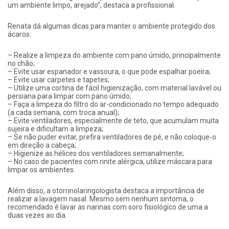
um ambiente limpo, arejado”, destaca a profissional.
Renata dá algumas dicas para manter o ambiente protegido dos
ácaros:
– Realize a limpeza do ambiente com pano úmido, principalmente
no chão;
– Evite usar espanador e vassoura, o que pode espalhar poeira;
– Evite usar carpetes e tapetes;
– Utilize uma cortina de fácil higienização, com material lavável ou
persiana para limpar com pano úmido;
– Faça a limpeza do filtro do ar-condicionado no tempo adequado
(a cada semana, com troca anual);
– Evite ventiladores, especialmente de teto, que acumulam muita
sujeira e dificultam a limpeza;
– Se não puder evitar, prefira ventiladores de pé, e não coloque-o
em direção a cabeça;
– Higienize as hélices dos ventiladores semanalmente;
– No caso de pacientes com rinite alérgica, utilize máscara para
limpar os ambientes.
Além disso, a otorrinolaringologista destaca a importância de
realizar a lavagem nasal. Mesmo sem nenhum sintoma, o
recomendado é lavar as narinas com soro fisiológico de uma a
duas vezes ao dia.