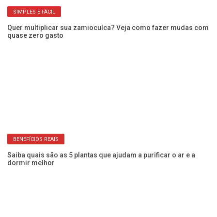
SIMPLES E FÁCIL
Quer multiplicar sua zamioculca? Veja como fazer mudas com
e
Co
quase zero gasto
su
BENEFÍCIOS REAIS
Saiba quais são as 5 plantas que ajudam a purificar o ar e a
dormir melhor