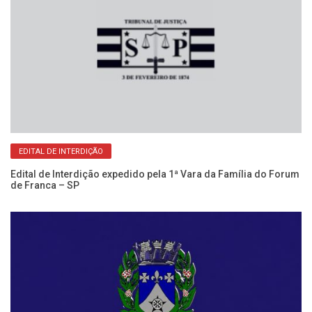
o:
Fo
Mi
EDITAL DE INTERDIÇÃO
Edital de Interdição expedido pela 1ª Vara da Família do Forum
de Franca – SP