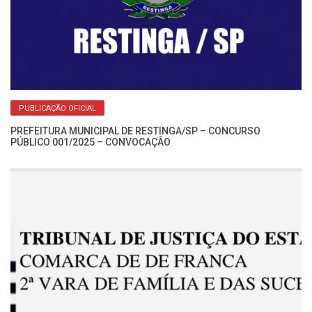
Re
No
PUBLICAÇÃO OFICIAL
PREFEITURA MUNICIPAL DE RESTINGA/SP – CONCURSO
PÚBLICO 001/2025 – CONVOCAÇÃO
Re
No