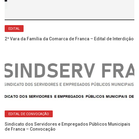
EDITAL
2ª Vara da Família da Comarca de Franca – Edital de Interdição
Re
EDITAL DE CONVOCAÇÃO
No
Sindicato dos Servidores e Empregados Públicos Municipais
de Franca – Convocação