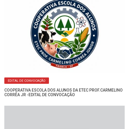
o:
Fo
Mi
EDITAL DE CONVOCAÇÃO
COOPERATIVA ESCOLA DOS ALUNOS DA ETEC PROF.CARMELINO
CORRÊA JR -EDITAL DE CONVOCAÇÃO