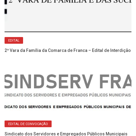
Re
No
EDITAL
2ª Vara da Família da Comarca de Franca – Edital de Interdição
Re
EDITAL DE CONVOCAÇÃO
No
Sindicato dos Servidores e Empregados Públicos Municipais