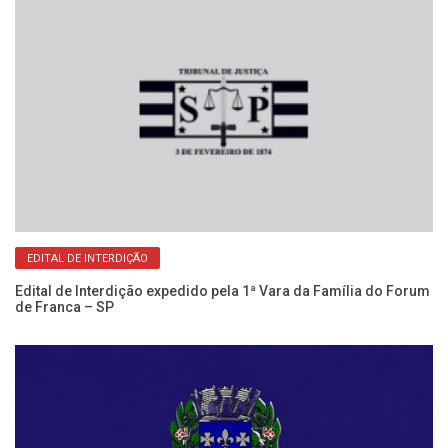
o:
Fo
Mi
EDITAL DE INTERDIÇÃO
Edital de Interdição expedido pela 1ª Vara da Família do Forum
de Franca – SP