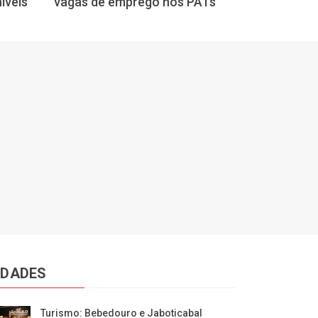
íveis
vagas de emprego nos PATs
começo de s
IDADES
Turismo: Bebedouro e Jaboticabal