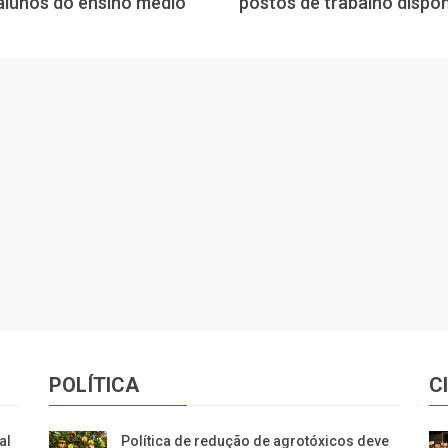
alunos do ensino médio
postos de trabalho dispon
POLÍTICA
C
al
Política de redução de agrotóxicos deve