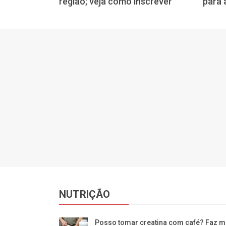
região; veja como inscrever
para 
NUTRIÇÃO
Posso tomar creatina com café? Faz m