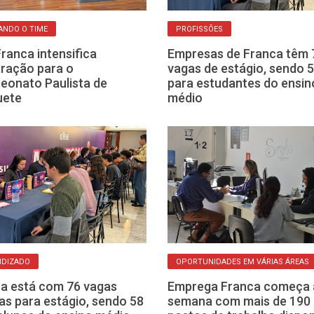
ANDO O TIME
PROFISSÕES
Franca intensifica
Empresas de Franca têm 
ração para o
vagas de estágio, sendo 
onato Paulista de
para estudantes do ensin
uete
médio
NDIZADO
OPORTUNIDADES EM VÁRIAS ÁREAS
a está com 76 vagas
Emprega Franca começa 
as para estágio, sendo 58
semana com mais de 190