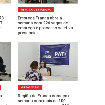
MERCADO DE TRABALHO
ESTÁGIO REMUNER
78
Emprega Franca abre a
Como se inscr
57
semana com 226 vagas de
cursos mais c
o
emprego e processo seletivo
estagiários da
presencial
SP
MUITAS VAGAS
EMPREGO
a
Região de Franca começa a
Veja as vagas 
semana com mais de 100
PATs de Franc