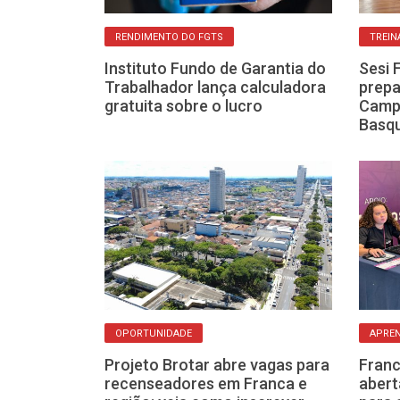
O
RENDIMENTO DO FGTS
TREIN
dade oferece
Instituto Fundo de Garantia do
Sesi 
mprego em
Trabalhador lança calculadora
prepa
ca-feira, 14
gratuita sobre o lucro
Campe
Basq
OPORTUNIDADE
APRE
stinga e CIEE
Projeto Brotar abre vagas para
Franc
 para o
recenseadores em Franca e
abert
ágio