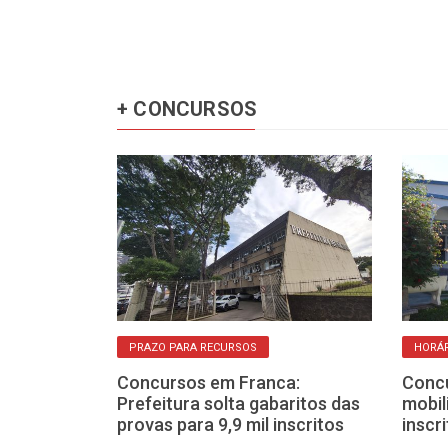
+ CONCURSOS
PRAZO PARA RECURSOS
HORÁR
rições de
Concursos em Franca:
Concu
vos para
Prefeitura solta gabaritos das
mobil
ede estadual
provas para 9,9 mil inscritos
inscr