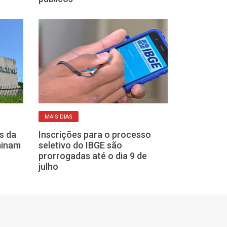
CADASTRO RESERV
MAIS DIAS
Franca mantém
s da
Inscrições para o processo
abertas para 
minam
seletivo do IBGE são
Prefeitura; ve
prorrogadas até o dia 9 de
julho