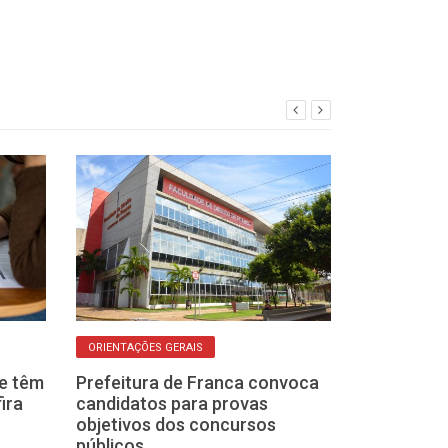
ORIENTAÇÕES GERAIS
OLHO NAS VAGAS
e têm
Prefeitura de Franca convoca
Governo de SP
ira
candidatos para provas
concurso para
objetivos dos concursos
soldado da Polí
públicos