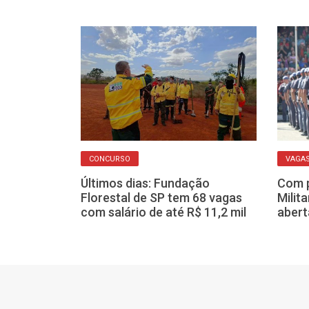
CONCURSO
VAGA
so seletivo
 temporárias
Últimos dias: Fundação
Com p
odo Brasil
Florestal de SP tem 68 vagas
Milit
com salário de até R$ 11,2 mil
abert