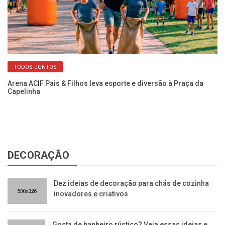
TODOS JUNTOS
Arena ACIF Pais & Filhos leva esporte e diversão à Praça da
Re
Capelinha
co
DECORAÇÃO
Dez ideias de decoração para chás de cozinha
inovadores e criativos
Gosta de banheiro rústico? Veja essas ideias e