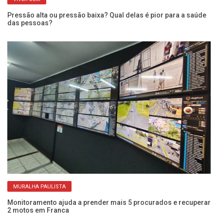
Pressão alta ou pressão baixa? Qual delas é pior para a saúde
Qu
das pessoas?
po
MURALHA PAULISTA
Monitoramento ajuda a prender mais 5 procurados e recuperar
Mu
2 motos em Franca
di