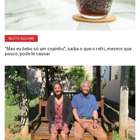
MUITO AÇUCAR
“Mas eu bebo só um copinho”; saiba o que o refri, mesmo que
Ex
pouco, pode te causar
a