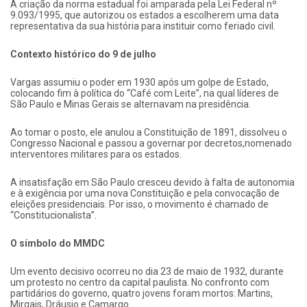
A criação da norma estadual foi amparada pela Lei Federal nº
9.093/1995, que autorizou os estados a escolherem uma data
representativa da sua história para instituir como feriado civil.
Contexto histórico do 9 de julho
Vargas assumiu o poder em 1930 após um golpe de Estado,
colocando fim à política do “Café com Leite”, na qual líderes de
São Paulo e Minas Gerais se alternavam na presidência.
Ao tomar o posto, ele anulou a Constituição de 1891, dissolveu o
Congresso Nacional e passou a governar por decretos,nomenado
interventores militares para os estados.
A insatisfação em São Paulo cresceu devido à falta de autonomia
e à exigência por uma nova Constituição e pela convocação de
eleições presidenciais. Por isso, o movimento é chamado de
“Constitucionalista”.
O símbolo do MMDC
Um evento decisivo ocorreu no dia 23 de maio de 1932, durante
um protesto no centro da capital paulista. No confronto com
partidários do governo, quatro jovens foram mortos: Martins,
Mirgais, Dráusio e Camargo.