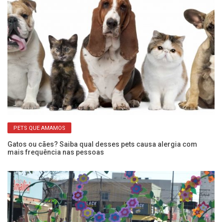
PETS QUE AMAMOS
Gatos ou cães? Saiba qual desses pets causa alergia com
Ap
mais frequência nas pessoas
ca