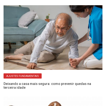
AJUSTES FUNDAMENTAIS
Deixando a casa mais segura: como prevenir quedas na
Me
terceira idade
de