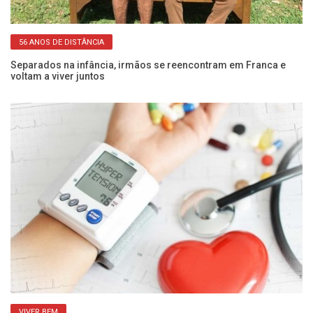
56 ANOS DE DISTÂNCIA
 e
Separados na infância, irmãos se reencontram em Franca e
Pe
voltam a viver juntos
SP
VIVER BEM