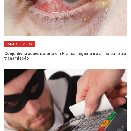
MUITOS CASOS
e
Conjuntivite acende alerta em Franca: higiene é a arma contra a
Me
transmissão
te