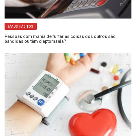
MAUS HÁBITOS
Pessoas com mania de furtar as coisas dos outros são
Ex
bandidas ou têm cleptomania?
a