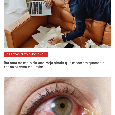
ESGOTAMENTO EMOCIONAL
ão
Burnout no meio do ano: veja sinais que mostram quando a
Pa
rotina passou do limite
de