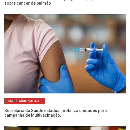
sobre câncer de pulmão
an
CALENDÁRIO VACINAL
Secretaria da Saúde estadual mobiliza unidades para
Qu
campanha de Multivacinação.
po