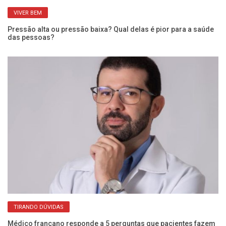
VIVER BEM
Pressão alta ou pressão baixa? Qual delas é pior para a saúde
UB
das pessoas?
co
TIRANDO DÚVIDAS
Médico francano responde a 5 perguntas que pacientes fazem
Co