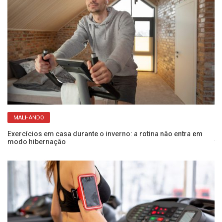
MALHANDO
Exercícios em casa durante o inverno: a rotina não entra em
At
modo hibernação
fo