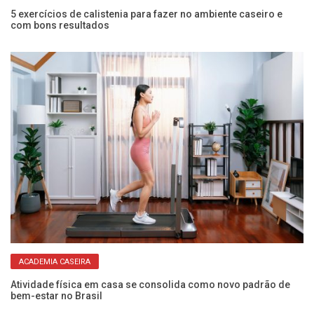
a
5 exercícios de calistenia para fazer no ambiente caseiro e
Pi
com bons resultados
pa
ACADEMIA CASEIRA
Atividade física em casa se consolida como novo padrão de
Ex
bem-estar no Brasil
O