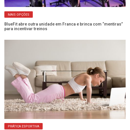
MAIS OPÇÕES
is
BlueFit abre outra unidade em Franca e brinca com “mentiras”
De
para incentivar treinos
ga
PRÁTICA ESPORTIVA