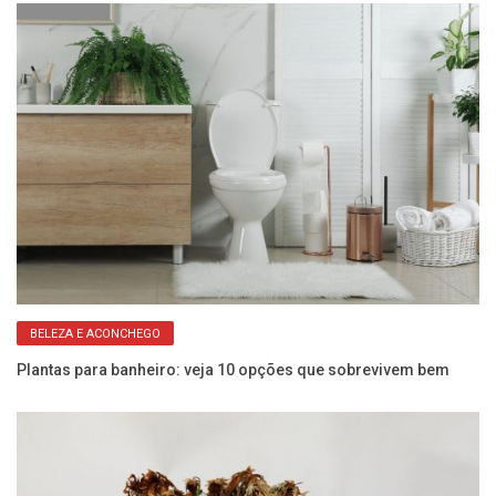
BELEZA E ACONCHEGO
Plantas para banheiro: veja 10 opções que sobrevivem bem
Ve
Es