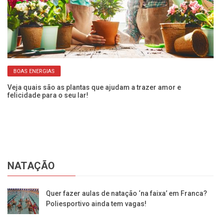
BOAS ENERGIAS
Veja quais são as plantas que ajudam a trazer amor e
felicidade para o seu lar!
Co
NATAÇÃO
Quer fazer aulas de natação ‘na faixa’ em Franca?
Poliesportivo ainda tem vagas!