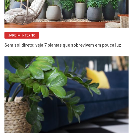
JARDIM INTERNO
Sem sol direto: veja 7 plantas que sobrevivem em pouca luz
e
Co
su