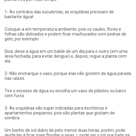
1- Ao contrário das suculentas, as orquídeas precisam de
bastante água!
Coloque-a em temperatura ambiente, pois os caules, flores e
folhas são delicados e podem ficar machucados com pedras de
gelo, por exemplo.
Dica: deixe a água em um balde de um dia para o outro (em uma
área fechada, para evitar dengue) e, depois, regue a planta com
ela.
2- Não encharque o vaso, porque elas não gostem de água parada
nas raízes.
Tire o excesso de água ou escolha um vaso de plástico ou barro
com furos.
3- As orquídeas são super indicadas para escritórios e
apartamentos pequenos, pois são plantas que gostam de
sombra.
Um banho de sol diário de pelo menos duas horas, porém, pode
ajudá-las a ficar mais floridas e vivas — pode ser o sol que bate na