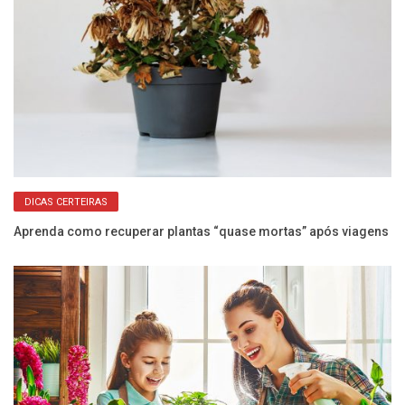
DICAS CERTEIRAS
Aprenda como recuperar plantas “quase mortas” após viagens
Ár