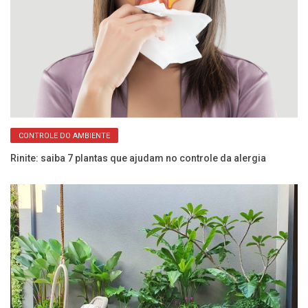
CONTROLE DO AMBIENTE
m
Rinite: saiba 7 plantas que ajudam no controle da alergia
La
c