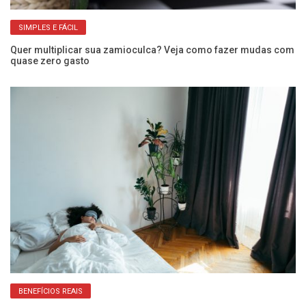
SIMPLES E FÁCIL
Quer multiplicar sua zamioculca? Veja como fazer mudas com
quase zero gasto
Ve
BENEFÍCIOS REAIS