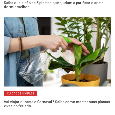
Saiba quais são as 5 plantas que ajudam a purificar o ar e a
u
dormir melhor
Pl
ja
CUIDADOS SIMPLES
Vai viajar durante o Carnaval? Saiba como manter suas plantas
vivas no feriado
Tr
pl