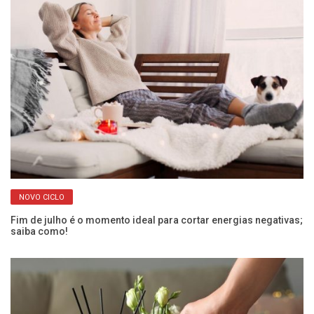
NOVO CICLO
Fim de julho é o momento ideal para cortar energias negativas;
O 
saiba como!
pa