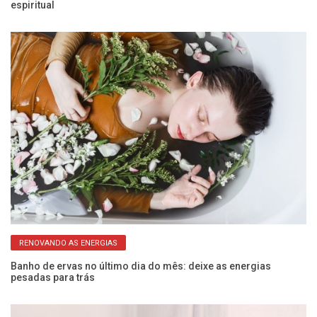
espiritual
r
RENOVANDO AS ENERGIAS
Banho de ervas no último dia do mês: deixe as energias
Si
pesadas para trás
v