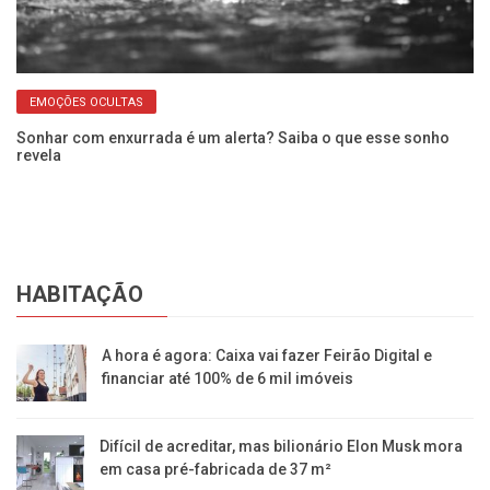
EMOÇÕES OCULTAS
r
Sonhar com enxurrada é um alerta? Saiba o que esse sonho
Co
revela
as
HABITAÇÃO
A hora é agora: Caixa vai fazer Feirão Digital e
financiar até 100% de 6 mil imóveis
Difícil de acreditar, mas bilionário Elon Musk mora
em casa pré-fabricada de 37 m²