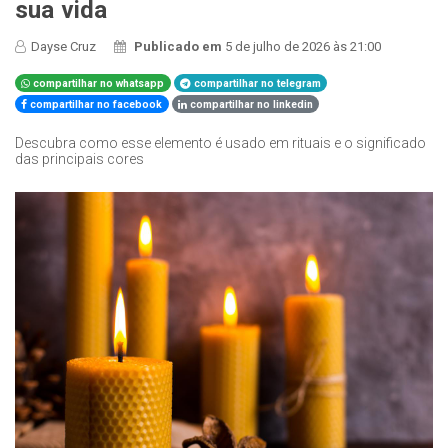
sua vida
Dayse Cruz
Publicado em
5 de julho de 2026 às 21:00
compartilhar no whatsapp
compartilhar no telegram
compartilhar no facebook
compartilhar no linkedin
Descubra como esse elemento é usado em rituais e o significado
das principais cores