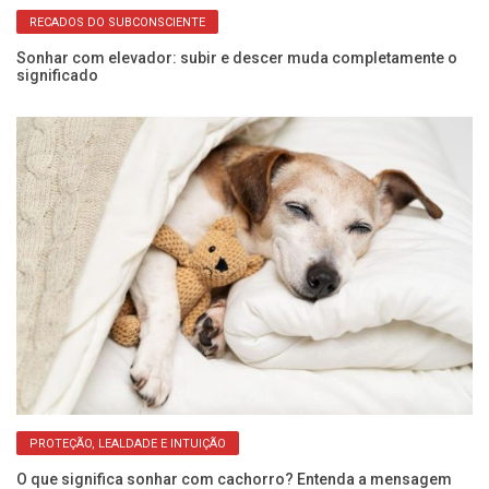
RECADOS DO SUBCONSCIENTE
Sonhar com elevador: subir e descer muda completamente o
Al
significado
p
PROTEÇÃO, LEALDADE E INTUIÇÃO
O que significa sonhar com cachorro? Entenda a mensagem
So