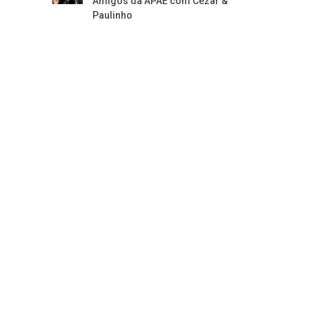
Amigos da APAE com Cezar &
Paulinho