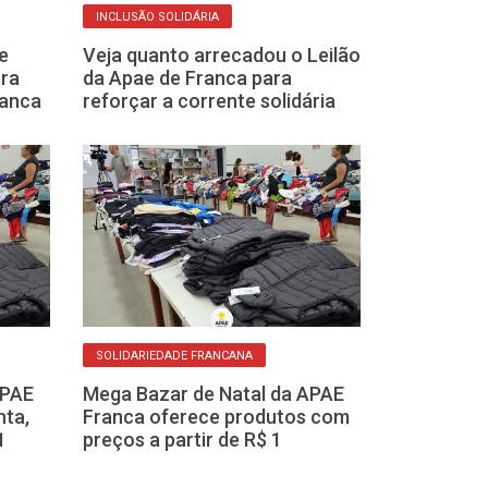
INCLUSÃO SOLIDÁRIA
NATAL FRATERNO
e
Veja quanto arrecadou o Leilão
A magia da sol
ara
da Apae de Franca para
como ações vo
ranca
reforçar a corrente solidária
transformam 
natalino
SOLIDARIEDADE FRANCANA
FESTA E SOLIDARIE
APAE
Mega Bazar de Natal da APAE
nta,
Franca oferece produtos com
APAE Franca m
1
preços a partir de R$ 1
San Gennaro 
com novidades