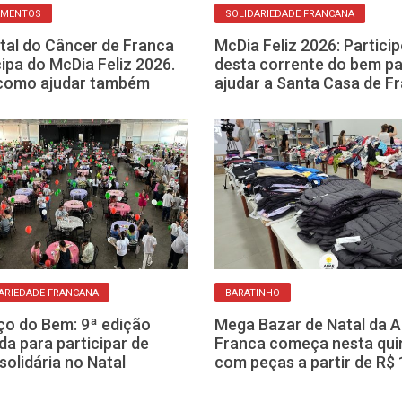
AMENTOS
SOLIDARIEDADE FRANCANA
tal do Câncer de Franca
McDia Feliz 2026: Particip
cipa do McDia Feliz 2026.
desta corrente do bem p
 como ajudar também
ajudar a Santa Casa de F
ARIEDADE FRANCANA
BARATINHO
o do Bem: 9ª edição
Mega Bazar de Natal da 
da para participar de
Franca começa nesta qui
solidária no Natal
com peças a partir de R$ 