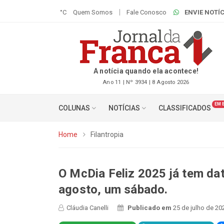
°C
Quem Somos
Fale Conosco
ENVIE NOTÍC
A notícia quando ela acontece!
Ano 11 | Nº 3934 | 8 Agosto 2026
EM 
COLUNAS
NOTÍCIAS
CLASSIFICADOS
Home
Filantropia
O McDia Feliz 2025 já tem da
agosto, um sábado.
Cláudia Canelli
Publicado em
25 de julho de 20