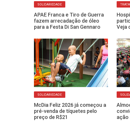
SOLIDARIEDADE
TRAT
 que virou
APAE Franca e Tiro de Guerra
Hospi
 di San
fazem arrecadação de óleo
parti
 de Franca
para a Festa Di San Gennaro
Veja
SOLIDARIEDADE
SOLID
McDia Feliz 2026 já começou a
Almoç
igna acontece
pré-venda de tíquetes pelo
convi
 de julho com
preço de R$21
ação 
 R$ 2,00