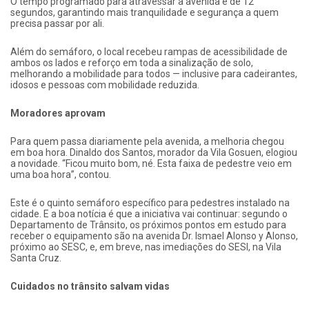
O tempo programado para atravessar a avenida é de 12
segundos, garantindo mais tranquilidade e segurança a quem
precisa passar por ali.
Além do semáforo, o local recebeu rampas de acessibilidade de
ambos os lados e reforço em toda a sinalização de solo,
melhorando a mobilidade para todos — inclusive para cadeirantes,
idosos e pessoas com mobilidade reduzida.
Moradores aprovam
Para quem passa diariamente pela avenida, a melhoria chegou
em boa hora. Dinaldo dos Santos, morador da Vila Gosuen, elogiou
a novidade. “Ficou muito bom, né. Esta faixa de pedestre veio em
uma boa hora”, contou.
Este é o quinto semáforo específico para pedestres instalado na
cidade. E a boa notícia é que a iniciativa vai continuar: segundo o
Departamento de Trânsito, os próximos pontos em estudo para
receber o equipamento são na avenida Dr. Ismael Alonso y Alonso,
próximo ao SESC, e, em breve, nas imediações do SESI, na Vila
Santa Cruz.
Cuidados no trânsito salvam vidas