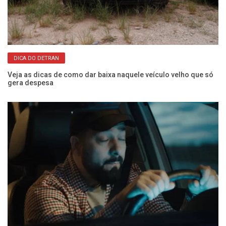
DICA DO DETRAN
os
Veja as dicas de como dar baixa naquele veículo velho que só
O 
gera despesa
e 