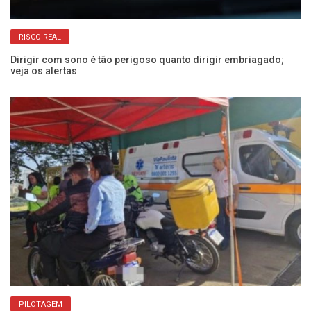
RISCO REAL
Dirigir com sono é tão perigoso quanto dirigir embriagado;
Co
veja os alertas
Câ
PILOTAGEM