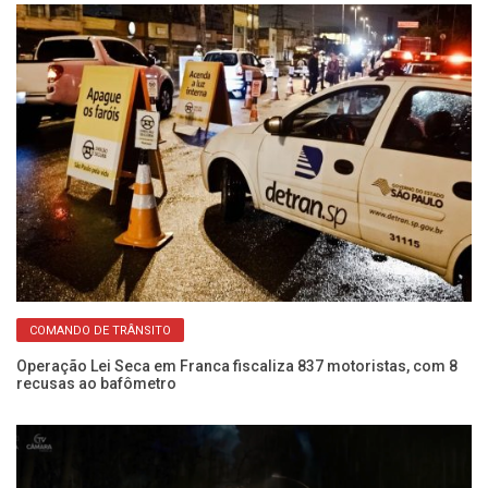
COMANDO DE TRÂNSITO
Operação Lei Seca em Franca fiscaliza 837 motoristas, com 8
É 
recusas ao bafômetro
re