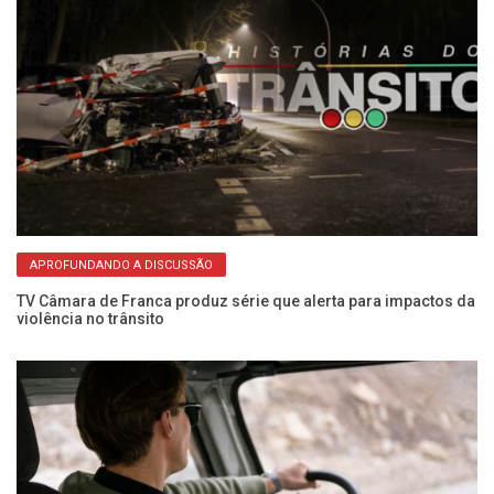
APROFUNDANDO A DISCUSSÃO
a
TV Câmara de Franca produz série que alerta para impactos da
Pe
violência no trânsito
no