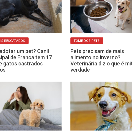
IS RESGATADOS
FOME DOS PETS
adotar um pet? Canil
Pets precisam de mais
ipal de Franca tem 17
alimento no inverno?
e gatos castrados
Veterinária diz o que é mi
tos
verdade