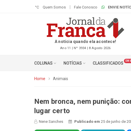
°C
Quem Somos
Fale Conosco
ENVIE NOTÍC
A notícia quando ela acontece!
Ano 11 | Nº 3934 | 8 Agosto 2026
EM 
COLUNAS
NOTÍCIAS
CLASSIFICADOS
Home
Animais
Nem bronca, nem punição: com
lugar certo
Nene Sanches
Publicado em
25 de junho de 20