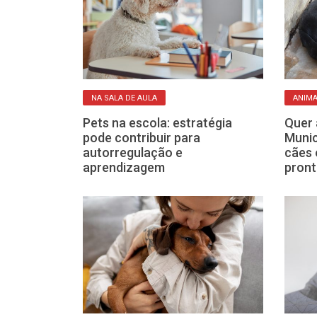
NA SALA DE AULA
ANIMA
 dicas que
Pets na escola: estratégia
Quer 
 pelos dos
pode contribuir para
Munic
mação na casa
autorregulação e
cães 
aprendizagem
pron