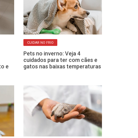
CUIDAR NO FRIO
EXERCÍCIOS
Pets no inverno: Veja 4
Qual é a dose 
cuidados para ter com cães e
exercício para
to e
gatos nas baixas temperaturas
raça e idade 