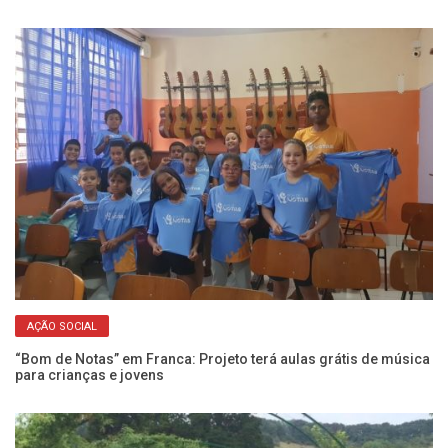
AÇÃO SOCIAL
ar
“Bom de Notas” em Franca: Projeto terá aulas grátis de música
Jo
para crianças e jovens
um