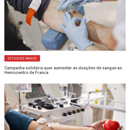
ESTOQUES BAIXOS
Campanha solidária quer aumentar as doações de sangue ao
Al
Hemocentro de Franca
ce