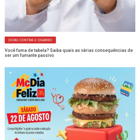
DICAS CONTRA O CIGARRO
Você fuma de tabela? Saiba quais as várias consequências de
Nu
ser um fumante passivo
br