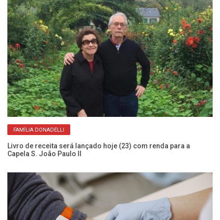
FAMÍLIA DONADELLI
Livro de receita será lançado hoje (23) com renda para a
Ve
Capela S. João Paulo II
al