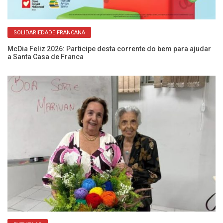
SOLIDARIEDADE FRANCANA
McDia Feliz 2026: Participe desta corrente do bem para ajudar
Po
a Santa Casa de Franca
es