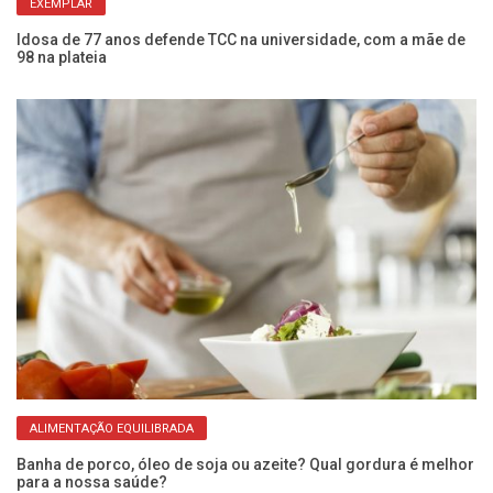
EXEMPLAR
Idosa de 77 anos defende TCC na universidade, com a mãe de
Mo
98 na plateia
qu
ALIMENTAÇÃO EQUILIBRADA
Banha de porco, óleo de soja ou azeite? Qual gordura é melhor
Ca
para a nossa saúde?
de