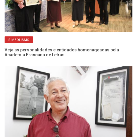
SIMBOLISMO
a
Veja as personalidades e entidades homenageadas pela
Ex
Academia Francana de Letras
He