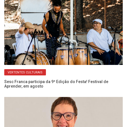
VERTENTES CULTURAIS
ro
Sesc Franca participa da 9ª Edição do Festa! Festival de
Si
Aprender, em agosto
Ju