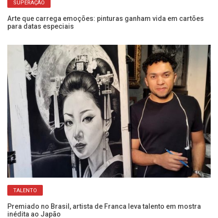
SUPERAÇÃO
Arte que carrega emoções: pinturas ganham vida em cartões
Pr
para datas especiais
en
TALENTO
a
Premiado no Brasil, artista de Franca leva talento em mostra
Go
inédita ao Japão
Bo