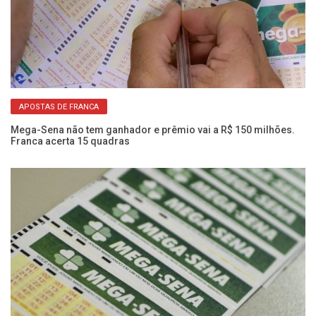
APOSTAS DE FRANCA
Mega-Sena não tem ganhador e prêmio vai a R$ 150 milhões.
Me
Franca acerta 15 quadras
mi