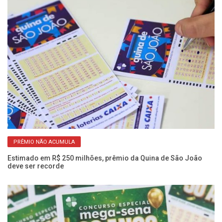
PRÊMIO NÃO ACUMULA
Estimado em R$ 250 milhões, prêmio da Quina de São João
Me
deve ser recorde
16