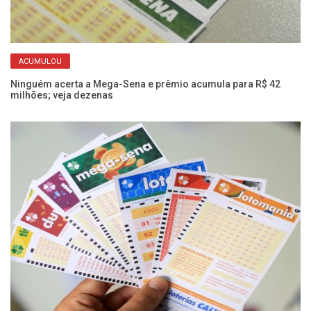
ACUMULOU
Ninguém acerta a Mega-Sena e prêmio acumula para R$ 42
Bo
milhões; veja dezenas
Du