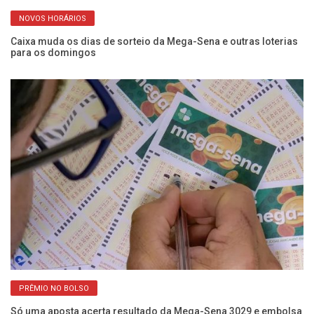
NOVOS HORÁRIOS
Caixa muda os dias de sorteio da Mega-Sena e outras loterias
Me
para os domingos
pr
PRÊMIO NO BOLSO
Só uma aposta acerta resultado da Mega-Sena 3029 e embolsa
Nú