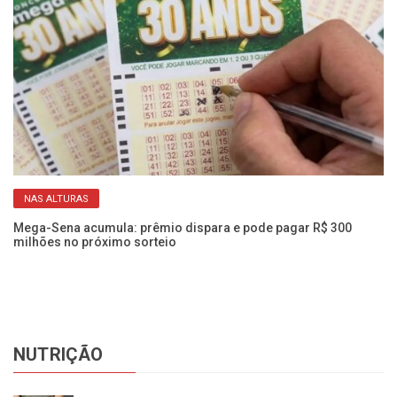
NAS ALTURAS
R$
Mega-Sena acumula: prêmio dispara e pode pagar R$ 300
Ac
milhões no próximo sorteio
16
NUTRIÇÃO