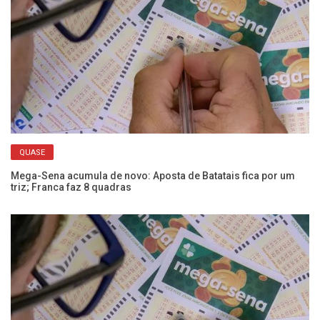
QUASE
Mega-Sena acumula de novo: Aposta de Batatais fica por um
Se
triz; Franca faz 8 quadras
nã