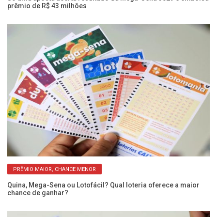
prêmio de R$ 43 milhões
qu
PRÊMIO MAIOR, CHANCE MENOR
Quina, Mega-Sena ou Lotofácil? Qual loteria oferece a maior
Me
chance de ganhar?
re