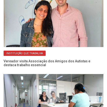
INSTITUIÇÃO QUE TRABALHA
do
Vereador visita Associação dos Amigos dos Autistas e
Pr
destaca trabalho essencial
Un