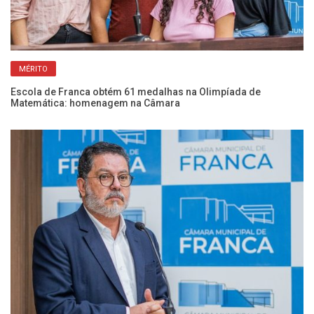
MÉRITO
Escola de Franca obtém 61 medalhas na Olimpíada de
Co
Matemática: homenagem na Câmara
vi