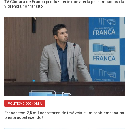
na
TV Câmara de Franca produz série que alerta para impactos da
Ve
violência no trânsito
e 
POLÍTICA E ECONOMIA
Franca tem 2,5 mil corretores de imóveis e um problema: saiba
Câ
o está acontecendo!
pr