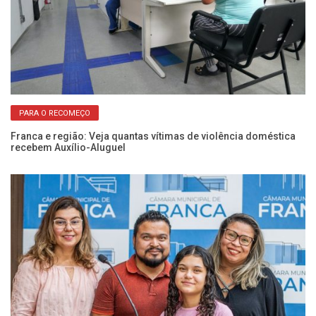
PARA O RECOMEÇO
Franca e região: Veja quantas vítimas de violência doméstica
Câ
recebem Auxílio-Aluguel
vi